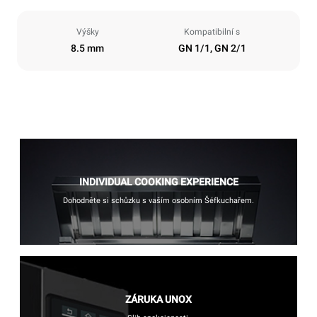
Výšky
Kompatibilní s
8.5 mm
GN 1/1, GN 2/1
INDIVIDUAL COOKING EXPERIENCE
Dohodněte si schůzku s vaším osobním Šéfkuchařem.
ZÁRUKA UNOX