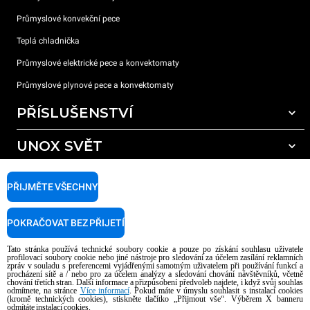
Průmyslové konvekční pece
Teplá chladnička
Průmyslové elektrické pece a konvektomaty
Průmyslové plynové pece a konvektomaty
PŘÍSLUŠENSTVÍ
UNOX SVĚT
Všechna příslušenství
Mycí prostředky pro automatické mytí
PODPORA
Naše pobočky po celém světě
PŘIJMĚTE VŠECHNY
Čisticí prostředky pro ruční mytí
Úprava vody pryskyřičnými filtry
Záruka Unox
POKRAČOVAT BEZ PŘIJETÍ
Úprava vody reverzní osmózou
Najděte Prodejce
Tato stránka používá technické soubory cookie a pouze po získání souhlasu uživatele
Najděte Servisní Střediska
profilovací soubory cookie nebo jiné nástroje pro sledování za účelem zasílání reklamních
zpráv v souladu s preferencemi vyjádřenými samotným uživatelem při používání funkcí a
AI Content Disclaimer
Privacy policy
Cookie policy
procházení sítě a / nebo pro za účelem analýzy a sledování chování návštěvníků, včetně
chování třetích stran. Další informace a přizpůsobení předvoleb najdete, i když svůj souhlas
Copyright 2026 UNOX S.p.A. Všechna práva vyhrazena. Reg. Imp. Padova n °
odmítnete, na stránce
Více informací
. Pokud máte v úmyslu souhlasit s instalací cookies
04230750285 - REA Padova 372835 - Cap. Soc. 5.000.000 € iv - P.IVA / CF
(kromě technických cookies), stiskněte tlačítko „Přijmout vše“. Výběrem X banneru
odmítáte instalaci cookies.
04230750285 - IT WEEE Reg. No. IT08020000000377