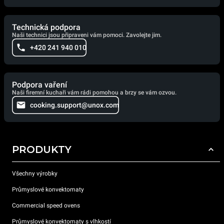
Technická podpora
Naši technici jsou připraveni vám pomoci. Zavolejte jim.
+420 241 940 010
Podpora vaření
Naši firemní kuchaři vám rádi pomohou a brzy se vám ozvou.
cooking.support@unox.com
PRODUKTY
Všechny výrobky
Průmyslové konvektomaty
Commercial speed ovens
Průmyslové konvektomaty s vlhkostí