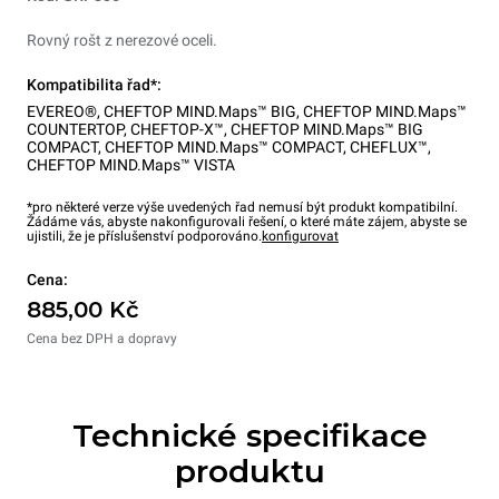
Rovný rošt z nerezové oceli.
Kompatibilita řad*:
EVEREO®
,
CHEFTOP MIND.Maps™ BIG
,
CHEFTOP MIND.Maps™
COUNTERTOP
,
CHEFTOP-X™
,
CHEFTOP MIND.Maps™ BIG
COMPACT
,
CHEFTOP MIND.Maps™ COMPACT
,
CHEFLUX™
,
CHEFTOP MIND.Maps™ VISTA
*pro některé verze výše uvedených řad nemusí být produkt kompatibilní.
Žádáme vás, abyste nakonfigurovali řešení, o které máte zájem, abyste se
ujistili, že je příslušenství podporováno.
konfigurovat
Cena:
885,00 Kč
Cena bez DPH a dopravy
Technické specifikace
produktu