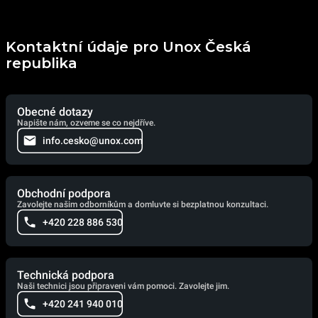
Kontaktní údaje pro Unox Česká
republika
Obecné dotazy
Napište nám, ozveme se co nejdříve.
info.cesko@unox.com
Obchodní podpora
Zavolejte našim odborníkům a domluvte si bezplatnou konzultaci.
+420 228 886 530
Technická podpora
Naši technici jsou připraveni vám pomoci. Zavolejte jim.
+420 241 940 010