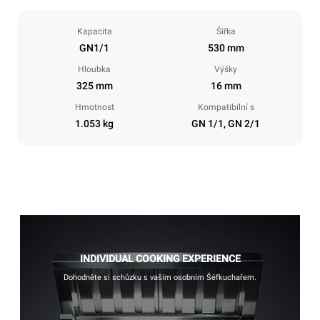
Kapacita
Šířka
GN1/1
530 mm
Hloubka
Výšky
325 mm
16 mm
Hmotnost
Kompatibilní s
1.053 kg
GN 1/1, GN 2/1
INDIVIDUAL COOKING EXPERIENCE
Dohodněte si schůzku s vaším osobním Šéfkuchařem.