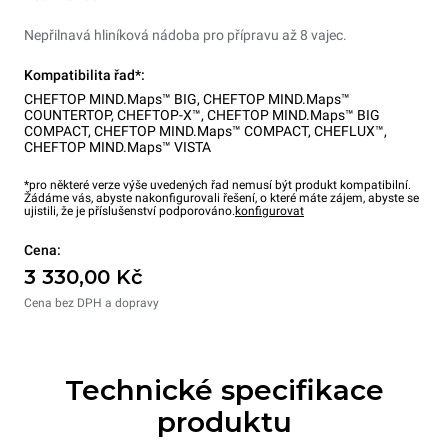
Nepřilnavá hliníková nádoba pro přípravu až 8 vajec.
Kompatibilita řad*:
CHEFTOP MIND.Maps™ BIG
,
CHEFTOP MIND.Maps™
COUNTERTOP
,
CHEFTOP-X™
,
CHEFTOP MIND.Maps™ BIG
COMPACT
,
CHEFTOP MIND.Maps™ COMPACT
,
CHEFLUX™
,
CHEFTOP MIND.Maps™ VISTA
*pro některé verze výše uvedených řad nemusí být produkt kompatibilní.
Žádáme vás, abyste nakonfigurovali řešení, o které máte zájem, abyste se
ujistili, že je příslušenství podporováno.
konfigurovat
Cena:
3 330,00 Kč
Cena bez DPH a dopravy
Technické specifikace
produktu