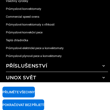
Všechny výrobky
Průmyslové konvektomaty
Commercial speed ovens
Průmyslové konvektomaty s vlhkostí
Průmyslové konvekční pece
Teplá chladnička
Průmyslové elektrické pece a konvektomaty
Průmyslové plynové pece a konvektomaty
PŘÍSLUŠENSTVÍ
UNOX SVĚT
Všechna příslušenství
Mycí prostředky pro automatické mytí
PODPORA
Naše pobočky po celém světě
PŘIJMĚTE VŠECHNY
Čisticí prostředky pro ruční mytí
Úprava vody pryskyřičnými filtry
Záruka Unox
POKRAČOVAT BEZ PŘIJETÍ
Úprava vody reverzní osmózou
Najděte Prodejce