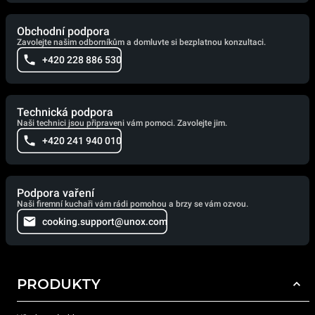
Obchodní podpora
Zavolejte našim odborníkům a domluvte si bezplatnou konzultaci.
+420 228 886 530
Technická podpora
Naši technici jsou připraveni vám pomoci. Zavolejte jim.
+420 241 940 010
Podpora vaření
Naši firemní kuchaři vám rádi pomohou a brzy se vám ozvou.
cooking.support@unox.com
PRODUKTY