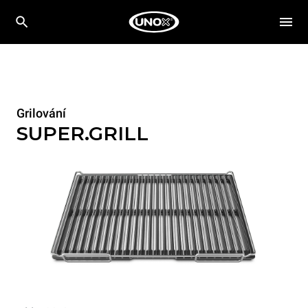
Grilování
SUPER.GRILL