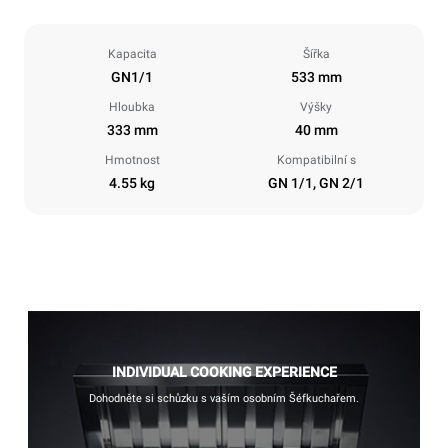
Kapacita
Šířka
GN1/1
533 mm
Hloubka
Výšky
333 mm
40 mm
Hmotnost
Kompatibilní s
4.55 kg
GN 1/1, GN 2/1
INDIVIDUAL COOKING EXPERIENCE
Dohodněte si schůzku s vaším osobním Šéfkuchařem.