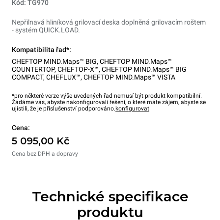
Kód: TG970
Nepřilnavá hliníková grilovací deska doplněná grilovacím roštem
- systém QUICK.LOAD.
Kompatibilita řad*:
CHEFTOP MIND.Maps™ BIG
,
CHEFTOP MIND.Maps™
COUNTERTOP
,
CHEFTOP-X™
,
CHEFTOP MIND.Maps™ BIG
COMPACT
,
CHEFLUX™
,
CHEFTOP MIND.Maps™ VISTA
*pro některé verze výše uvedených řad nemusí být produkt kompatibilní.
Žádáme vás, abyste nakonfigurovali řešení, o které máte zájem, abyste se
ujistili, že je příslušenství podporováno.
konfigurovat
Cena:
5 095,00 Kč
Cena bez DPH a dopravy
Technické specifikace
produktu