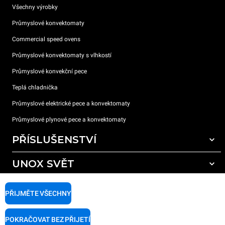
Všechny výrobky
Průmyslové konvektomaty
Commercial speed ovens
Průmyslové konvektomaty s vlhkostí
Průmyslové konvekční pece
Teplá chladnička
Průmyslové elektrické pece a konvektomaty
Průmyslové plynové pece a konvektomaty
PŘÍSLUŠENSTVÍ
UNOX SVĚT
Všechna příslušenství
Mycí prostředky pro automatické mytí
PODPORA
Naše pobočky po celém světě
PŘIJMĚTE VŠECHNY
Čisticí prostředky pro ruční mytí
Úprava vody pryskyřičnými filtry
Záruka Unox
POKRAČOVAT BEZ PŘIJETÍ