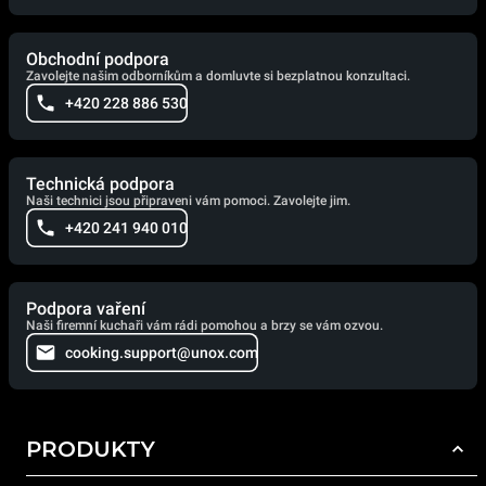
Obchodní podpora
Zavolejte našim odborníkům a domluvte si bezplatnou konzultaci.
+420 228 886 530
Technická podpora
Naši technici jsou připraveni vám pomoci. Zavolejte jim.
+420 241 940 010
Podpora vaření
Naši firemní kuchaři vám rádi pomohou a brzy se vám ozvou.
cooking.support@unox.com
PRODUKTY