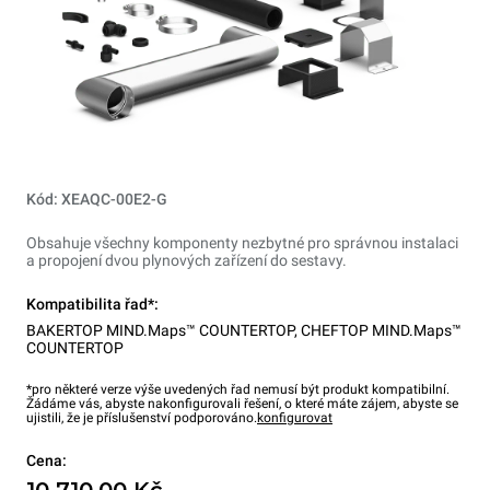
Kód: XEAQC-00E2-G
Obsahuje všechny komponenty nezbytné pro správnou instalaci
a propojení dvou plynových zařízení do sestavy.
Kompatibilita řad*:
BAKERTOP MIND.Maps™ COUNTERTOP
,
CHEFTOP MIND.Maps™
COUNTERTOP
*pro některé verze výše uvedených řad nemusí být produkt kompatibilní.
Žádáme vás, abyste nakonfigurovali řešení, o které máte zájem, abyste se
ujistili, že je příslušenství podporováno.
konfigurovat
Cena:
10 710,00 Kč