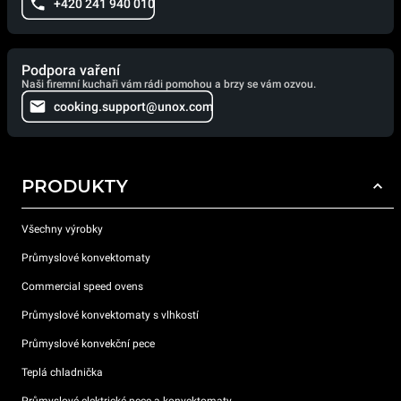
+420 241 940 010
Podpora vaření
Naši firemní kuchaři vám rádi pomohou a brzy se vám ozvou.
cooking.support@unox.com
PRODUKTY
Všechny výrobky
Průmyslové konvektomaty
Commercial speed ovens
Průmyslové konvektomaty s vlhkostí
Průmyslové konvekční pece
Teplá chladnička