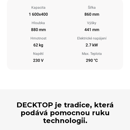
Kapacita
Šířka
1 600x400
860 mm
Hloubka
Výšky
880 mm
441 mm
Hmotnost
Elektrické napájení
62 kg
2.7 kW
Napětí
Max. Teplota
230 V
290 °C
DECKTOP je tradice, která
podává pomocnou ruku
technologii.