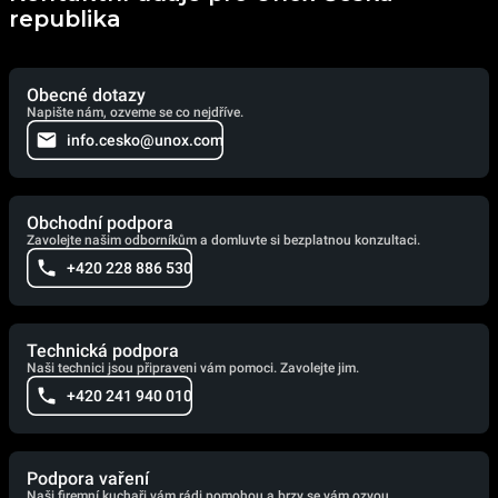
republika
Obecné dotazy
Napište nám, ozveme se co nejdříve.
info.cesko@unox.com
Obchodní podpora
Zavolejte našim odborníkům a domluvte si bezplatnou konzultaci.
+420 228 886 530
Technická podpora
Naši technici jsou připraveni vám pomoci. Zavolejte jim.
+420 241 940 010
Podpora vaření
Naši firemní kuchaři vám rádi pomohou a brzy se vám ozvou.