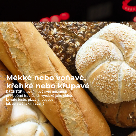
Měkké nebo voňavé,
křehké nebo křupavé
DECKTOP otevírá nový svět možností
pro pečení tradičních výrobků jako chléb,
kynuté těsto, pizzy a focacce
jak čerstvé tak mražené