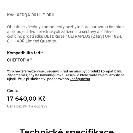
Kód: XEDQA-0011-E-DRU
Obsahuje všechny komponenty nezbytné pro správnou instalaci
a propojení dvou elektrických zařízení do sestavy a 2 láhve
čistícího prostředku DET&Rinse™ ULTRAPLUS (2 litry) UN 1824,
8, II - ADR Limited Quantity.
Kompatibilita řad*:
CHEFTOP-X™
*pro některé verze výše uvedených řad nemusí být produkt kompatibilní.
Žádáme vás, abyste nakonfigurovali řešení, o které máte zájem, abyste se
ujistili, že je příslušenství podporováno.
konfigurovat
Cena:
17 640,00 Kč
Cena bez DPH a dopravy
Technické specifikace