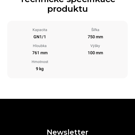
produktu
Kapacita
Šířka
GN1/1
750 mm
Hloubka
Výšky
761 mm
100 mm
Hmotnost
9 kg
Newsletter