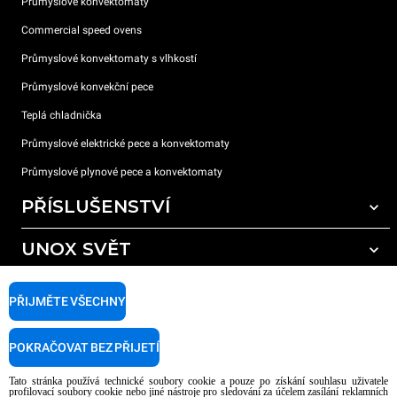
Průmyslové konvektomaty
Commercial speed ovens
Průmyslové konvektomaty s vlhkostí
Průmyslové konvekční pece
Teplá chladnička
Průmyslové elektrické pece a konvektomaty
Průmyslové plynové pece a konvektomaty
PŘÍSLUŠENSTVÍ
UNOX SVĚT
Všechna příslušenství
Mycí prostředky pro automatické mytí
PODPORA
Naše pobočky po celém světě
PŘIJMĚTE VŠECHNY
Čisticí prostředky pro ruční mytí
Úprava vody pryskyřičnými filtry
Záruka Unox
POKRAČOVAT BEZ PŘIJETÍ
Úprava vody reverzní osmózou
Najděte Prodejce
Tato stránka používá technické soubory cookie a pouze po získání souhlasu uživatele
Najděte Servisní Střediska
profilovací soubory cookie nebo jiné nástroje pro sledování za účelem zasílání reklamních