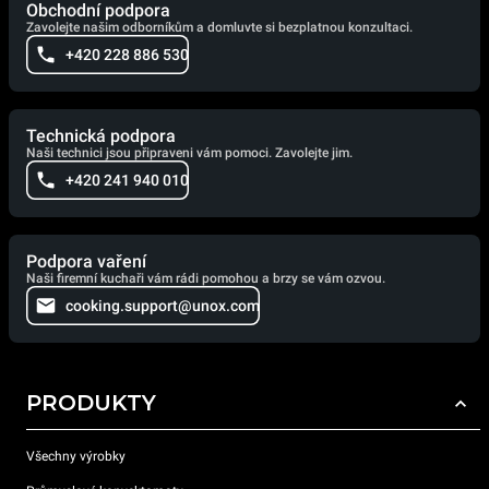
Obchodní podpora
Zavolejte našim odborníkům a domluvte si bezplatnou konzultaci.
+420 228 886 530
Technická podpora
Naši technici jsou připraveni vám pomoci. Zavolejte jim.
+420 241 940 010
Podpora vaření
Naši firemní kuchaři vám rádi pomohou a brzy se vám ozvou.
cooking.support@unox.com
PRODUKTY
Všechny výrobky