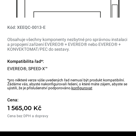
Kód: XEEQC-0013-E
Obsahuje všechny komponenty nezbytné pro správnou instalaci
a propojení zařízení EVEREO® + EVEREO® nebo EVEREO® +
KONVEKTOMAT/PEC do sestavy.
Kompatibilita řad*:
EVEREO®
,
SPEED-X™
*pro některé verze výše uvedených řad nemusí být produkt kompatibilní.
Žádáme vás, abyste nakonfigurovali řešení, o které máte zájem, abyste se
ujistili, že je příslušenství podporováno.
konfigurovat
Cena:
1 565,00 Kč
Cena bez DPH a dopravy