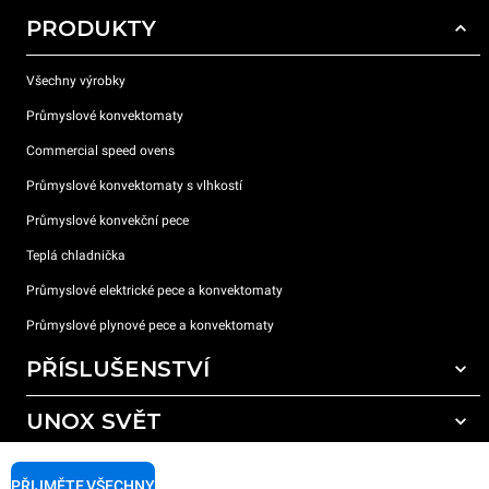
PRODUKTY
Všechny výrobky
Průmyslové konvektomaty
Commercial speed ovens
Průmyslové konvektomaty s vlhkostí
Průmyslové konvekční pece
Teplá chladnička
Průmyslové elektrické pece a konvektomaty
Průmyslové plynové pece a konvektomaty
PŘÍSLUŠENSTVÍ
UNOX SVĚT
Všechna příslušenství
Mycí prostředky pro automatické mytí
PODPORA
Naše pobočky po celém světě
PŘIJMĚTE VŠECHNY