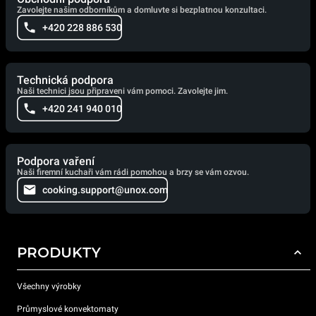
Zavolejte našim odborníkům a domluvte si bezplatnou konzultaci.
+420 228 886 530
Technická podpora
Naši technici jsou připraveni vám pomoci. Zavolejte jim.
+420 241 940 010
Podpora vaření
Naši firemní kuchaři vám rádi pomohou a brzy se vám ozvou.
cooking.support@unox.com
PRODUKTY
Všechny výrobky
Průmyslové konvektomaty