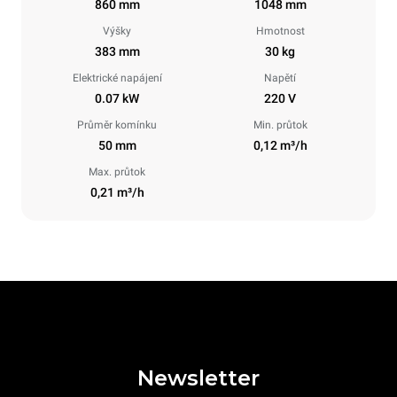
860 mm
1048 mm
Výšky
Hmotnost
383 mm
30 kg
Elektrické napájení
Napětí
0.07 kW
220 V
Průměr komínku
Min. průtok
50 mm
0,12 m³/h
Max. průtok
0,21 m³/h
Newsletter