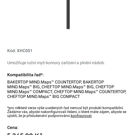
Kód: XHC001
Umožňuje ruční mytí komory zařízení a plnění nádob.
Kompatibilita řad*:
BAKERTOP MIND.Maps™ COUNTERTOP
,
BAKERTOP
MIND.Maps™ BIG
,
CHEFTOP MIND.Maps™ BIG
,
CHEFTOP
MIND.Maps™ COMPACT
,
CHEFTOP MIND.Maps™ COUNTERTOP
,
CHEFTOP MIND.Maps™ BIG COMPACT
*pro některé verze výše uvedených řad nemusí být produkt kompatibilní.
Žádáme vás, abyste nakonfigurovali řešení, o které máte zájem, abyste se
ujistili, že je příslušenství podporováno.
konfigurovat
Cena: