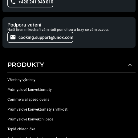
+420 241 940 010
Podpora vaření
Naši firemní kuchaři vám rádi pomohou a brzy se vám ozvou.
cooking.support@unox.com
PRODUKTY
Všechny výrobky
Průmyslové konvektomaty
Commercial speed ovens
Průmyslové konvektomaty s vlhkostí
Průmyslové konvekční pece
Teplá chladnička