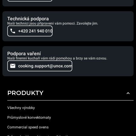
Technická podpora
Naši technici jsou připraveni vám pomoci. Zavolejte jim.
+420 241 940 010
Podpora vaření
Naši firemní kuchaři vám rádi pomohou a brzy se vám ozvou.
cooking.support@unox.com
PRODUKTY
Všechny výrobky
Průmyslové konvektomaty
Commercial speed ovens