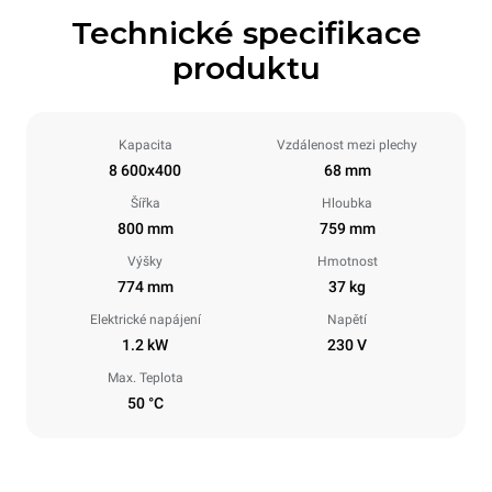
Technické specifikace
produktu
Kapacita
Vzdálenost mezi plechy
8 600x400
68 mm
Šířka
Hloubka
800 mm
759 mm
Výšky
Hmotnost
774 mm
37 kg
Elektrické napájení
Napětí
1.2 kW
230 V
Max. Teplota
50 °C