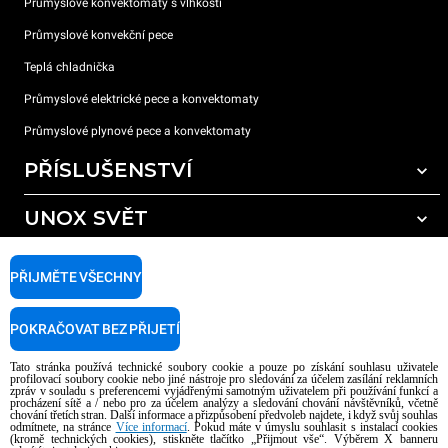
Průmyslové konvektomaty s vlhkostí
Průmyslové konvekční pece
Teplá chladnička
Průmyslové elektrické pece a konvektomaty
Průmyslové plynové pece a konvektomaty
PŘÍSLUŠENSTVÍ
UNOX SVĚT
Všechna příslušenství
Mycí prostředky pro automatické mytí
PODPORA
Naše pobočky po celém světě
PŘIJMĚTE VŠECHNY
Čisticí prostředky pro ruční mytí
Úprava vody pryskyřičnými filtry
Záruka Unox
POKRAČOVAT BEZ PŘIJETÍ
Úprava vody reverzní osmózou
Najděte Prodejce
Tato stránka používá technické soubory cookie a pouze po získání souhlasu uživatele
Najděte Servisní Střediska
profilovací soubory cookie nebo jiné nástroje pro sledování za účelem zasílání reklamních
zpráv v souladu s preferencemi vyjádřenými samotným uživatelem při používání funkcí a
AI Content Disclaimer
Privacy policy
Cookie policy
procházení sítě a / nebo pro za účelem analýzy a sledování chování návštěvníků, včetně
chování třetích stran. Další informace a přizpůsobení předvoleb najdete, i když svůj souhlas
Copyright 2026 UNOX S.p.A. Všechna práva vyhrazena. Reg. Imp. Padova n °
odmítnete, na stránce
Více informací
. Pokud máte v úmyslu souhlasit s instalací cookies
(kromě technických cookies), stiskněte tlačítko „Přijmout vše“. Výběrem X banneru
04230750285 - REA Padova 372835 - Cap. Soc. 5.000.000 € iv - P.IVA / CF