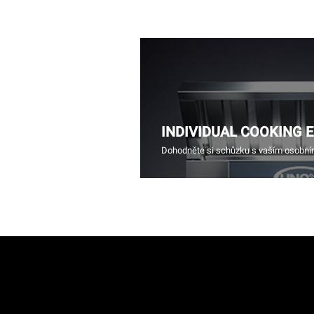
INDIVIDUAL COOKING 
Dohodněte si schůzku s vaším osobn