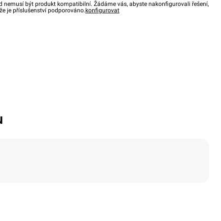
d nemusí být produkt kompatibilní. Žádáme vás, abyste nakonfigurovali řešení,
, že je příslušenství podporováno.
konfigurovat
u