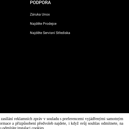
PODPORA
Záruka Unox
Najděte Prodejce
Najděte Servisní Střediska
em zasílání reklamních zpráv v souladu s preferencemi vyjádřenými samotným
AI Content Disclaimer
Privacy policy
Cookie policy
formace a přizpůsobení předvoleb najdete, i když svůj souhlas odmítnete, na
 odmítáte instalaci cookies.