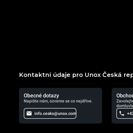
Kontaktní údaje pro Unox Česká re
Obecné dotazy
Obchod
Napište nám, ozveme se co nejdříve.
Zavolejt
domluvte
info.cesko@unox.com
+4