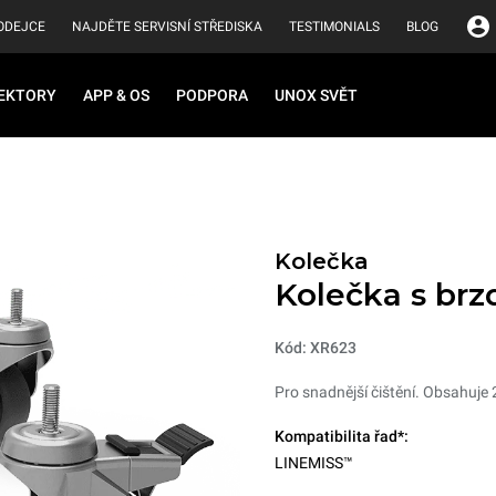
ODEJCE
NAJDĚTE SERVISNÍ STŘEDISKA
TESTIMONIALS
BLOG
EKTORY
APP & OS
PODPORA
UNOX SVĚT
Kolečka
Kolečka s brz
Kód: XR623
Pro snadnější čištění. Obsahuje 2
Kompatibilita řad*:
LINEMISS™