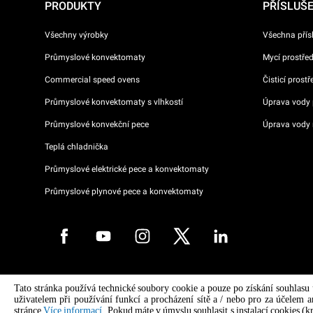
PRODUKTY
PŘÍSLUŠ
Všechny výrobky
Všechna přís
Průmyslové konvektomaty
Mycí prostře
Commercial speed ovens
Čisticí prost
Průmyslové konvektomaty s vlhkostí
Úprava vody p
Průmyslové konvekční pece
Úprava vody 
Teplá chladnička
Průmyslové elektrické pece a konvektomaty
Průmyslové plynové pece a konvektomaty
Copyright 2026 UNOX S.p.A. Všechna práva vyhrazena. Reg. Imp. Pado
Tato stránka používá technické soubory cookie a pouze po získání souhlasu
04230750285 - REA Padova 372835 - Cap. Soc. 5.000.000 € iv - P.IVA 
uživatelem při používání funkcí a procházení sítě a / nebo pro za účelem a
04230750285 - IT WEEE Reg. No. IT08020000000377
stránce
Více informací
. Pokud máte v úmyslu souhlasit s instalací cookies (