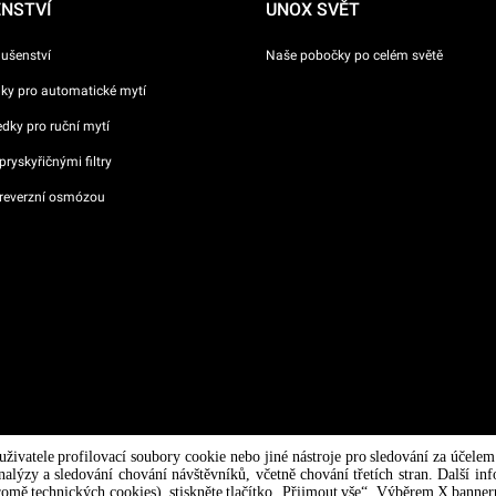
ENSTVÍ
UNOX SVĚT
lušenství
Naše pobočky po celém světě
dky pro automatické mytí
ředky pro ruční mytí
ryskyřičnými filtry
reverzní osmózou
va n °
 uživatele profilovací soubory cookie nebo jiné nástroje pro sledování za účel
/ CF
nalýzy a sledování chování návštěvníků, včetně chování třetích stran. Další in
kromě technických cookies), stiskněte tlačítko „Přijmout vše“. Výběrem X banneru