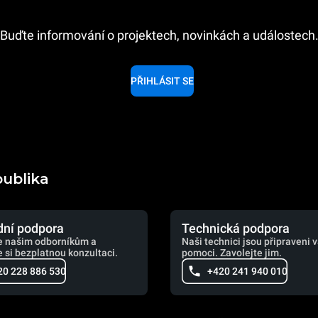
Buďte informování o projektech, novinkách a událostech
PŘIHLÁSIT SE
publika
ní podpora
Technická podpora
e našim odborníkům a
Naši technici jsou připraveni 
 si bezplatnou konzultaci.
pomoci. Zavolejte jim.
20 228 886 530
+420 241 940 010