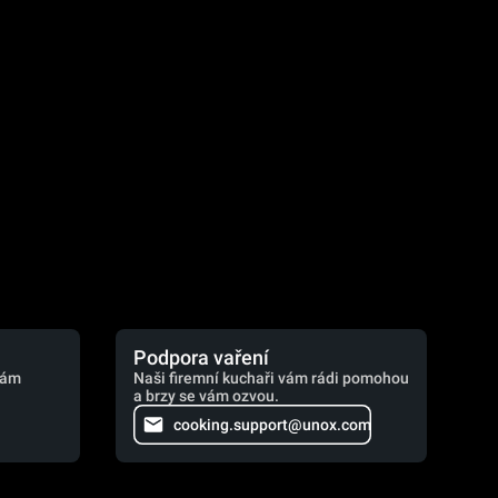
.
Podpora vaření
vám
Naši firemní kuchaři vám rádi pomohou
a brzy se vám ozvou.
cooking.support@unox.com