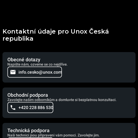
Kontaktní údaje pro Unox Česká
republika
Obecné dotazy
Napište nám, ozveme se co nejdříve.
info.cesko@unox.com
Obchodní podpora
Zavolejte našim odborníkům a domluvte si bezplatnou konzultaci.
+420 228 886 530
Technická podpora
Naši technici jsou připraveni vám pomoci. Zavolejte jim.