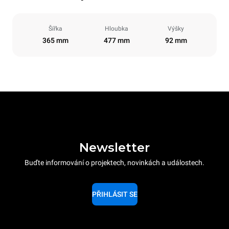
Šířka
Hloubka
Výšky
365 mm
477 mm
92 mm
Newsletter
Buďte informování o projektech, novinkách a událostech.
PŘIHLÁSIT SE