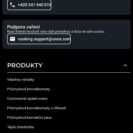
+420 241 940 010
Podpora vaření
Naši firemní kuchaři vám rádi pomohou a brzy se vám ozvou.
cooking.support@unox.com
PRODUKTY
Všechny výrobky
Průmyslové konvektomaty
Commercial speed ovens
Průmyslové konvektomaty s vlhkostí
Průmyslové konvekční pece
Teplá chladnička