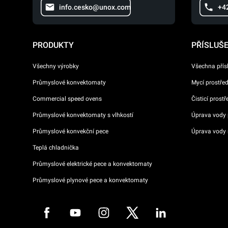
info.cesko@unox.com
+4
PRODUKTY
PŘÍSLUŠ
Všechny výrobky
Všechna přís
Průmyslové konvektomaty
Mycí prostře
Commercial speed ovens
Čisticí prost
Průmyslové konvektomaty s vlhkostí
Úprava vody p
Průmyslové konvekční pece
Úprava vody 
Teplá chladnička
Průmyslové elektrické pece a konvektomaty
Průmyslové plynové pece a konvektomaty