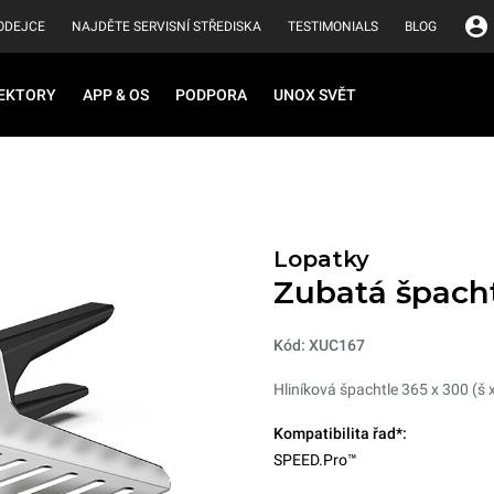
ODEJCE
NAJDĚTE SERVISNÍ STŘEDISKA
TESTIMONIALS
BLOG
EKTORY
APP & OS
PODPORA
UNOX SVĚT
Lopatky
Zubatá špach
Kód: XUC167
Hliníková špachtle 365 x 300 (š
Kompatibilita řad*:
SPEED.Pro™