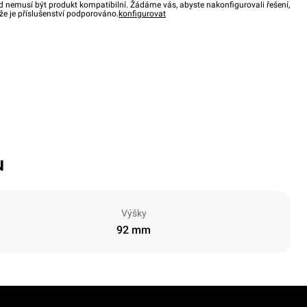
d nemusí být produkt kompatibilní. Žádáme vás, abyste nakonfigurovali řešení,
, že je příslušenství podporováno.
konfigurovat
u
Výšky
92 mm