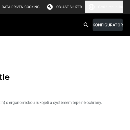
DATA DRIVEN COOKING
OBLAST SLUŽEB
Česká republika
KONFIGURÁTOR
tle
 x h) s ergonomickou rukojetí a systémem tepelné ochrany.