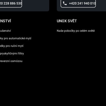
20 228 886 530
+420 241 940 010
ENSTVÍ
UNOX SVĚT
lušenství
Naše pobočky po celém světě
dky pro automatické mytí
ředky pro ruční mytí
ryskyřičnými filtry
reverzní osmózou