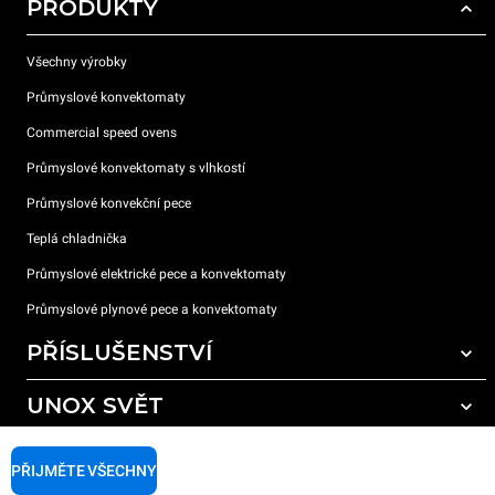
PRODUKTY
Všechny výrobky
Průmyslové konvektomaty
Commercial speed ovens
Průmyslové konvektomaty s vlhkostí
Průmyslové konvekční pece
Teplá chladnička
Průmyslové elektrické pece a konvektomaty
Průmyslové plynové pece a konvektomaty
PŘÍSLUŠENSTVÍ
UNOX SVĚT
Všechna příslušenství
Mycí prostředky pro automatické mytí
PODPORA
Naše pobočky po celém světě
PŘIJMĚTE VŠECHNY
Čisticí prostředky pro ruční mytí