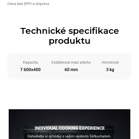
Cena bez DPH a dopravy
Technické specifikace
produktu
Kapacita
Vzdálenost mezi plechy
Hmotnost
7 600x400
60 mm
3 kg
INDIVIDUAL COOKING EXPERIENCE
Dohodněte si schůzku s vaším osobním Šéfkuchařem.