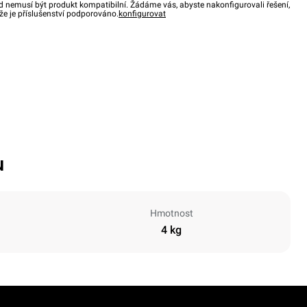
d nemusí být produkt kompatibilní. Žádáme vás, abyste nakonfigurovali řešení,
, že je příslušenství podporováno.
konfigurovat
u
Hmotnost
4 kg