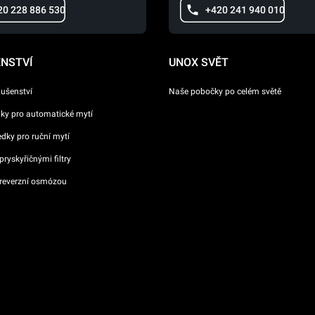
20 228 886 530
+420 241 940 010
ENSTVÍ
UNOX SVĚT
lušenství
Naše pobočky po celém světě
dky pro automatické mytí
ředky pro ruční mytí
ryskyřičnými filtry
reverzní osmózou