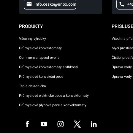
info.cesko@unox.com
+4
PRODUKTY
PŘÍSLUŠ
Všechny výrobky
Všechna přís
Průmyslové konvektomaty
Mycí prostře
Commercial speed ovens
Čisticí prost
Průmyslové konvektomaty s vlhkostí
Úprava vody p
Průmyslové konvekční pece
Úprava vody 
Teplá chladnička
Průmyslové elektrické pece a konvektomaty
Průmyslové plynové pece a konvektomaty