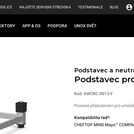
ODEJCE
NAJDĚTE SERVISNÍ STŘEDISKA
TESTIMONIALS
BLOG
EKTORY
APP & OS
PODPORA
UNOX SVĚT
Podstavec a neutrá
Podstavec pro
Kód: XWCRC-0013-F
Povinné příslušenství pro umístě
Kompatibilita řad*:
CHEFTOP MIND.Maps™ COMPA