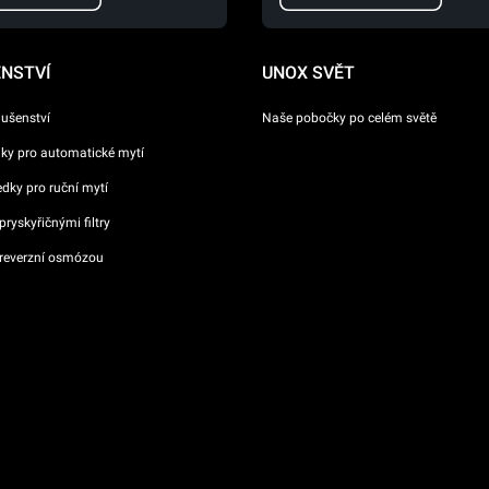
ENSTVÍ
UNOX SVĚT
lušenství
Naše pobočky po celém světě
dky pro automatické mytí
ředky pro ruční mytí
ryskyřičnými filtry
reverzní osmózou