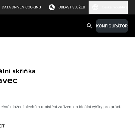
DATA DRIVEN COOKING
OBLAST SLUŽEB
Česká republika
KONFIGURÁTOR
lní skříňka
avec
čné uložení plechů a umístění zařízení do ideální výšky pro práci.
CT