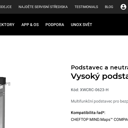
ODEJCE
NAJDĚTE SERVISNÍ STŘEDISKA
TESTIMONIALS
BLOG
EKTORY
APP & OS
PODPORA
UNOX SVĚT
Podstavec a neutrá
Vysoký podst
Kód: XWCRC-0623-H
Multifunkční podstavec pro bezpe
Kompatibilita řad*:
CHEFTOP MIND.Maps™ COMPA