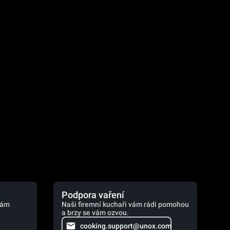
.
Podpora vaření
vám
Naši firemní kuchaři vám rádi pomohou
a brzy se vám ozvou.
cooking.support@unox.com