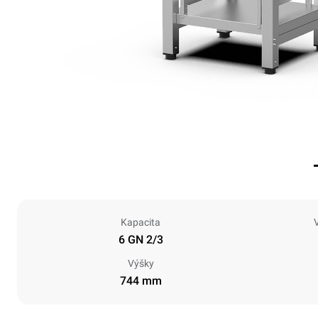
Kapacita
6 GN 2/3
Výšky
744 mm