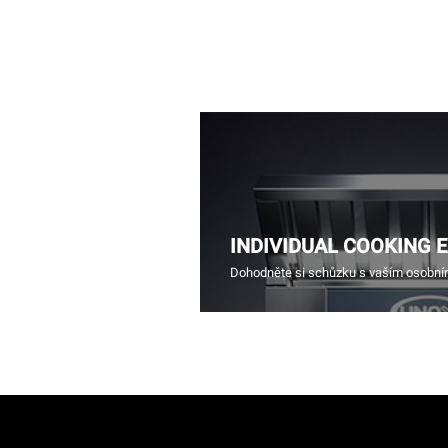
INDIVIDUAL COOKING 
Dohodněte si schůzku s vaším osobn