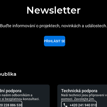
Newsletter
Buďte informování o projektech, novinkách a událostech
PŘIHLÁSIT SE
publika
ní podpora
Technická podpora
e našim odborníkům a
Naši technici jsou připraveni 
 si bezplatnou konzultaci.
pomoci. Zavolejte jim.
20 228 886 530
+420 241 940 010