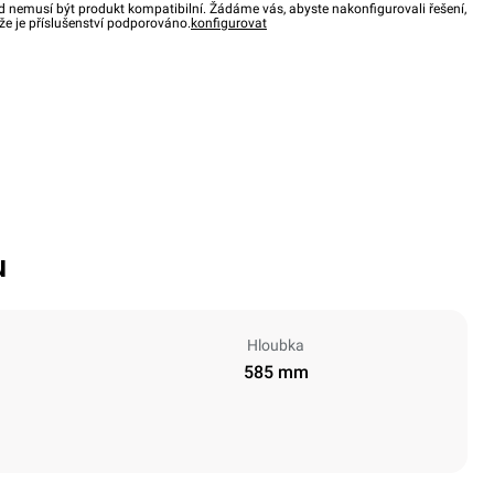
d nemusí být produkt kompatibilní. Žádáme vás, abyste nakonfigurovali řešení,
, že je příslušenství podporováno.
konfigurovat
u
Hloubka
585 mm