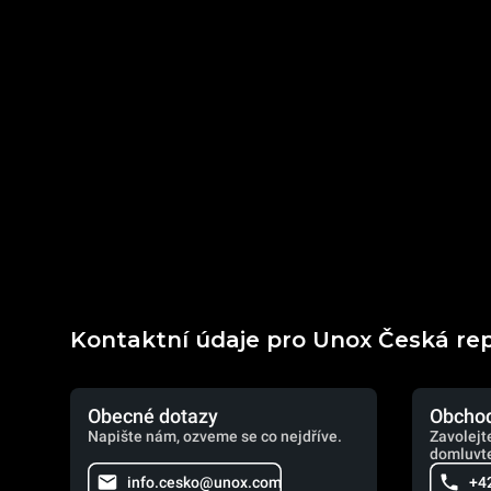
Kontaktní údaje pro Unox Česká re
Obecné dotazy
Obchod
Napište nám, ozveme se co nejdříve.
Zavolejt
domluvte
info.cesko@unox.com
+4