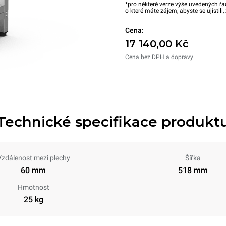
*pro některé verze výše uvedených řa
o které máte zájem, abyste se ujistili
Cena:
17 140,00 Kč
Cena bez DPH a dopravy
Technické specifikace produkt
Vzdálenost mezi plechy
Šířka
60 mm
518 mm
Hmotnost
25 kg