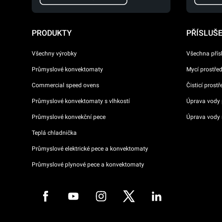
PRODUKTY
PŘÍSLUŠ
Všechny výrobky
Všechna přís
Průmyslové konvektomaty
Mycí prostře
Commercial speed ovens
Čisticí prost
Průmyslové konvektomaty s vlhkostí
Úprava vody p
Průmyslové konvekční pece
Úprava vody 
Teplá chladnička
Průmyslové elektrické pece a konvektomaty
Průmyslové plynové pece a konvektomaty