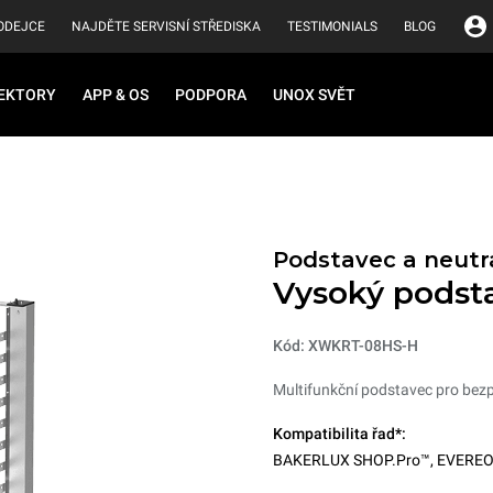
ODEJCE
NAJDĚTE SERVISNÍ STŘEDISKA
TESTIMONIALS
BLOG
EKTORY
APP & OS
PODPORA
UNOX SVĚT
Podstavec a neutrá
Vysoký podst
Kód: XWKRT-08HS-H
Multifunkční podstavec pro bezpe
Kompatibilita řad*:
BAKERLUX SHOP.Pro™
,
EVERE