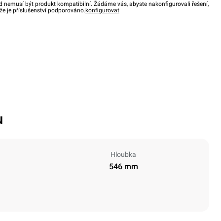
d nemusí být produkt kompatibilní. Žádáme vás, abyste nakonfigurovali řešení,
, že je příslušenství podporováno.
konfigurovat
u
Hloubka
546 mm