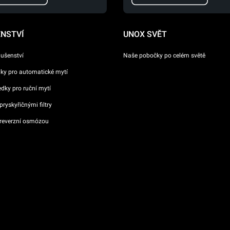
ENSTVÍ
UNOX SVĚT
lušenství
Naše pobočky po celém světě
dky pro automatické mytí
ředky pro ruční mytí
ryskyřičnými filtry
reverzní osmózou