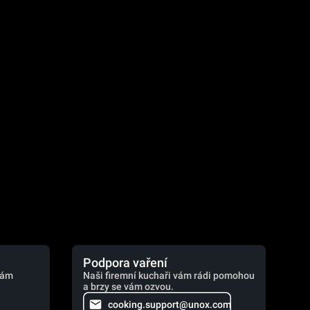
.
Podpora vaření
vám
Naši firemní kuchaři vám rádi pomohou
a brzy se vám ozvou.
cooking.support@unox.com