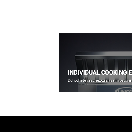
INDIVIDUAL COOKING 
Dohodněte si schůzku s vaším osobn