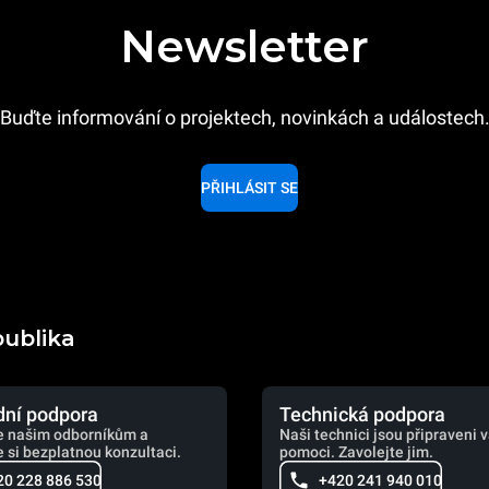
Newsletter
Buďte informování o projektech, novinkách a událostech
PŘIHLÁSIT SE
publika
ní podpora
Technická podpora
e našim odborníkům a
Naši technici jsou připraveni 
 si bezplatnou konzultaci.
pomoci. Zavolejte jim.
20 228 886 530
+420 241 940 010