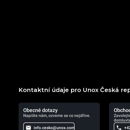
Kontaktní údaje pro Unox Česká re
Obecné dotazy
Obchod
Napište nám, ozveme se co nejdříve.
Zavolejt
domluvte
info.cesko@unox.com
+4