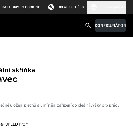
DATA DRIVEN COOKING
OBLAST SLUŽEB
Česká republika
KONFIGURÁTOR
lní skříňka
avec
čné uložení plechů a umístění zařízení do ideální výšky pro práci.
O®
,
SPEED.Pro™