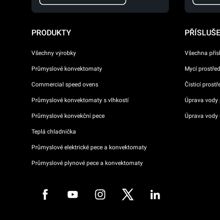
PRODUKTY
PŘÍSLUŠ
Všechny výrobky
Všechna přís
Průmyslové konvektomaty
Mycí prostře
Commercial speed ovens
Čisticí prost
Průmyslové konvektomaty s vlhkostí
Úprava vody p
Průmyslové konvekční pece
Úprava vody 
Teplá chladnička
Průmyslové elektrické pece a konvektomaty
Průmyslové plynové pece a konvektomaty