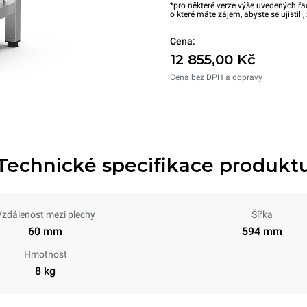
*pro některé verze výše uvedených řa
o které máte zájem, abyste se ujistili
Cena:
12 855,00 Kč
Cena bez DPH a dopravy
Technické specifikace produkt
Vzdálenost mezi plechy
Šířka
60 mm
594 mm
Hmotnost
8 kg