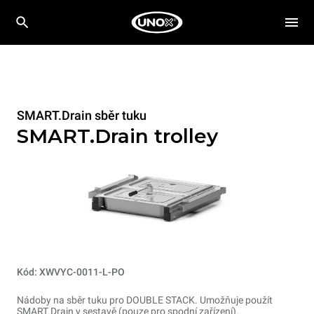
SMART.Drain sběr tuku
SMART.Drain trolley
Kód: XWVYC-0011-L-PO
Nádoby na sběr tuku pro DOUBLE STACK. Umožňuje použít
SMART.Drain v sestavě (pouze pro spodní zařízení).