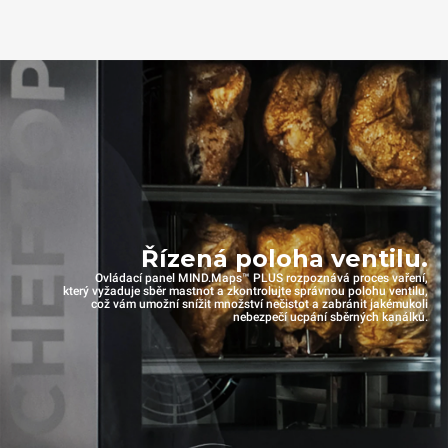
Řízená poloha ventilu.
Ovládací panel MIND.Maps™ PLUS rozpoznává proces vaření,
který vyžaduje sběr mastnot a zkontrolujte správnou polohu ventilu,
což vám umožní snížit množství nečistot a zabránit jakémukoli
nebezpečí ucpání sběrných kanálků.