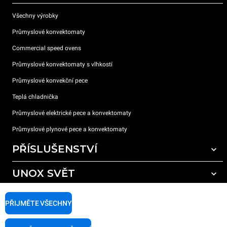
Všechny výrobky
Průmyslové konvektomaty
Commercial speed ovens
Průmyslové konvektomaty s vlhkostí
Průmyslové konvekční pece
Teplá chladnička
Průmyslové elektrické pece a konvektomaty
Průmyslové plynové pece a konvektomaty
PŘÍSLUŠENSTVÍ
UNOX SVĚT
Všechna příslušenství
Mycí prostředky pro automatické mytí
PODPORA
Naše pobočky po celém světě
PŘIJMĚTE VŠECHNY
Čisticí prostředky pro ruční mytí
Úprava vody pryskyřičnými filtry
Záruka Unox