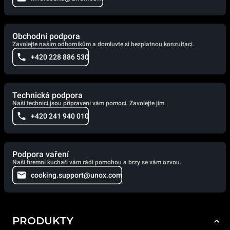
Obchodní podpora
Zavolejte našim odborníkům a domluvte si bezplatnou konzultaci.
+420 228 886 530
Technická podpora
Naši technici jsou připraveni vám pomoci. Zavolejte jim.
+420 241 940 010
Podpora vaření
Naši firemní kuchaři vám rádi pomohou a brzy se vám ozvou.
cooking.support@unox.com
PRODUKTY