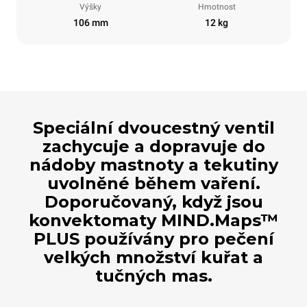
Výšky
Hmotnost
106 mm
12 kg
Speciální dvoucestný ventil
zachycuje a dopravuje do
nádoby mastnoty a tekutiny
uvolněné během vaření.
Doporučovaný, když jsou
konvektomaty MIND.Maps™
PLUS používány pro pečení
velkých množství kuřat a
tučných mas.