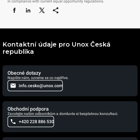
in compliance with current equal opportunity regulations.
Kontaktní údaje pro Unox Česká
republika
Obecné dotazy
Napište nám, ozveme se co nejdříve.
info.cesko@unox.com
Obchodní podpora
Zavolejte našim odborníkům a domluvte si bezplatnou konzultaci.
+420 228 886 530