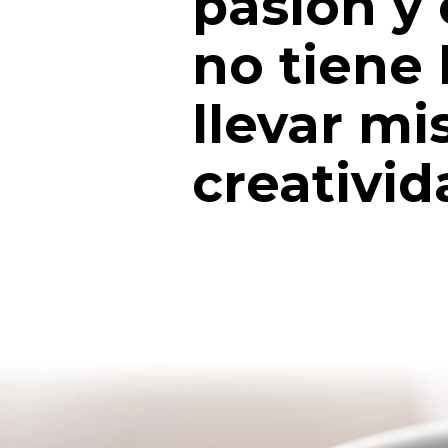
pasión y
no tiene 
llevar mi
creativid