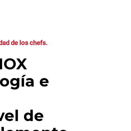
ad de los chefs.
NOX
ogía e
vel de