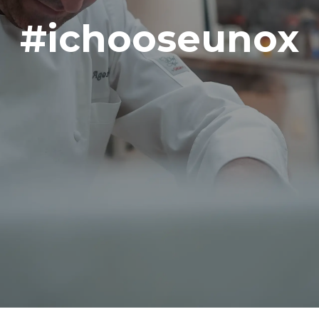
#ichooseunox