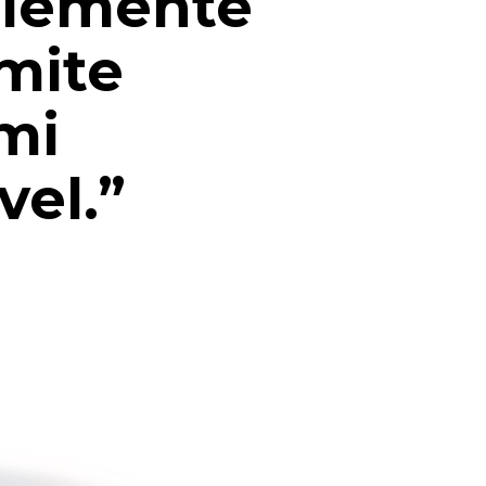
plemente
rmite
mi
vel.”