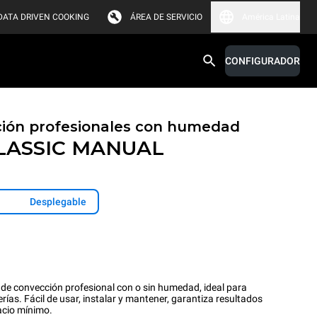
DATA DRIVEN COOKING
ÁREA DE SERVICIO
América Latina
CONFIGURADOR
ión profesionales con humedad
LASSIC
MANUAL
Desplegable
e convección profesional con o sin humedad, ideal para
as. Fácil de usar, instalar y mantener, garantiza resultados
acio mínimo.