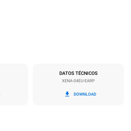
Altura
595 mm
Distancia entre bandejas
75 mm
DATOS TÉCNICOS
XENA-04EU-EARP
frecuencia
50 / 60 Hz
D
DOWNLOAD