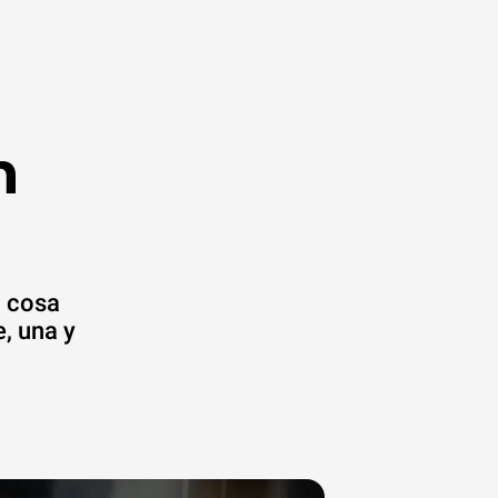
n
a cosa
, una y