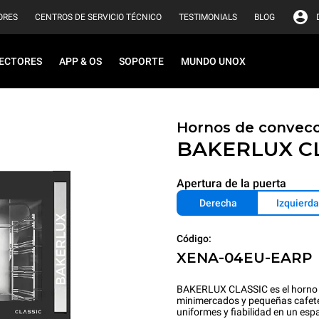
ORES
CENTROS DE SERVICIO TÉCNICO
TESTIMONIALS
BLOG
ECTORES
APP & OS
SOPORTE
MUNDO UNOX
Hornos de convecc
BAKERLUX C
Apertura de la puerta
Derecha
Izquierda
Código:
XENA-04EU-EARP
BAKERLUX CLASSIC es el horno d
minimercados y pequeñas cafeterí
uniformes y fiabilidad en un esp