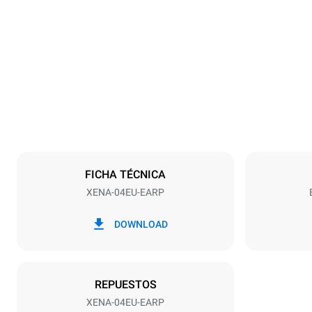
Tamaños
Ancho
800 mm
Peso
50.9 kg
Especificaciones de la bandeja
Número de ba
4
FICHA TÉCNICA
XENA-04EU-EARP
Alimentación
Voltaje
380-415V 3N
DOWNLOAD
1~
Tipo de enchu
X | H07RN-F
REPUESTOS
XENA-04EU-EARP