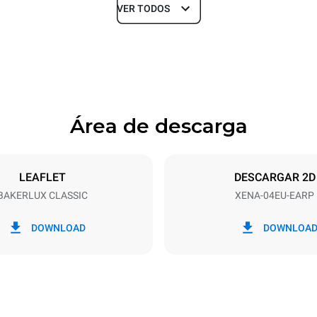
VER TODOS
Profundidad
752 mm
Área de descarga
ndejas
Tamaño de la bandeja
600x400
LEAFLET
DESCARGAR 2D
BAKERLUX CLASSIC
XENA-04EU-EARP
Energia electrica
~ / 220-240V 3~ / 220-240V
6.3 kW / 6.3 kW / 6.3 kW
DOWNLOAD
DOWNLOA
fe