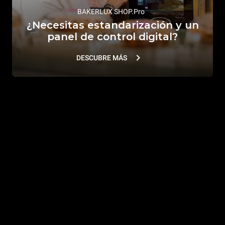
™
BAKERLUX SHOP.Pro
¿Necesitas estandarización y un
panel de control digital?
DESCUBRE MÁS