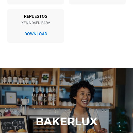
frecuencia
Tipo de enchufe
50 / 60 Hz
X | H07RN-F
REPUESTOS
XENA-04EU-EARV
DOWNLOAD
BAKERLUX