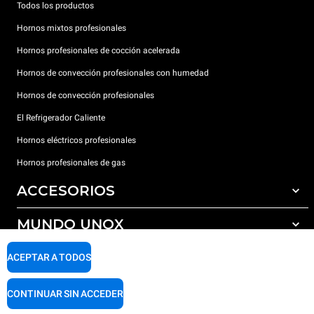
Todos los productos
Hornos mixtos profesionales
Hornos profesionales de cocción acelerada
Hornos de convección profesionales con humedad
Hornos de convección profesionales
El Refrigerador Caliente
Hornos eléctricos profesionales
Hornos profesionales de gas
ACCESORIOS
MUNDO UNOX
Todos los accesorios
Detergentes para lavado automático
SOPORTE
ACEPTAR A TODOS
Nuestras sedes en el mundo
Detergentes para lavado manual
Tratamiento de agua con filtros de resina
Garantía Unox
CONTINUAR SIN ACCEDER