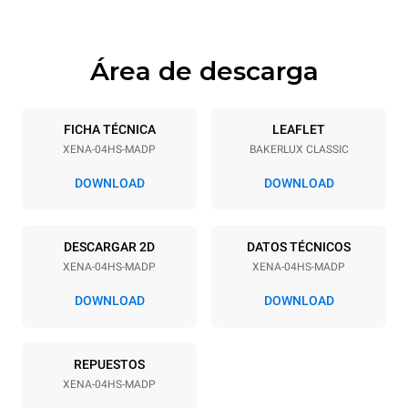
Área de descarga
Especificaciones de la bandeja
Número de bandejas
Tamaño de la bandeja
4
460x330
FICHA TÉCNICA
LEAFLET
XENA-04HS-MADP
BAKERLUX CLASSIC
Distancia entre bandejas
75 mm
DOWNLOAD
DOWNLOAD
Alimentación
DESCARGAR 2D
DATOS TÉCNICOS
XENA-04HS-MADP
XENA-04HS-MADP
Voltaje
Energia electrica
230V 1N~
3 kW
DOWNLOAD
DOWNLOAD
frecuencia
Tipo de enchufe
50 / 60 Hz
Schuko | H07RN-F
REPUESTOS
XENA-04HS-MADP