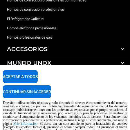
Hornos de convección profesionales con humedad
Hornos de convección profesionales
El Refrigerador Caliente
Hornos eléctricos profesionales
Hornos profesionales de gas
ACCESORIOS
MUNDO UNOX
Todos los accesorios
Detergentes para lavado automático
SOPORTE
ACEPTAR A TODOS
Nuestras sedes en el mundo
Detergentes para lavado manual
Tratamiento de agua con filtros de resina
Garantía Unox
CONTINUAR SIN ACCEDER
Tratamiento de agua por ósmosis inversa
Red de distribuidores
Este sitio utiliza cookies técnicas y, solo después de obtener el consentimiento del usuario,
cookies de creación de perfiles u otras herramientas de seguimiento con el fin de enviar
Centros de servicio técnico
mensajes publicitarios en línea con las preferencias expresadas por el propio usuario en el
uso de la funcionalidad y navegación por la red y / o para la propósito de analizar y
Aviso sobre el contenido generado por IA
Privacy policy
Cookie policy
monitorear el comportamiento de los visitantes, incluidos los de terceros. Para obtener más
información y personalizar sus preferencias, incluso si niega su consentimiento, consulte la
Copyright 2026 UNOX SpA Todos los derechos reservados. Reg. Imp. Padova
página
Más información
. Si desea dar su consentimiento para la instalación de cookies
n ° 04230750285 - REA Padova 372835 - Cap. Soc. 5.000.000 € iv - P.IVA /
(excepto las cookies técnicas), presione el botón "Aceptar todo". Al presionar el botón