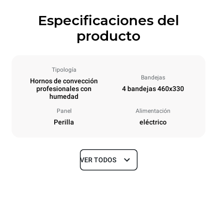
Especificaciones del
producto
Tipología
Bandejas
Hornos de convección
profesionales con
4 bandejas 460x330
humedad
Panel
Alimentación
Perilla
eléctrico
VER TODOS
Tamaños
Ancho
Profundidad
600 mm
612 mm
Altura
Peso
547 mm
35 kg