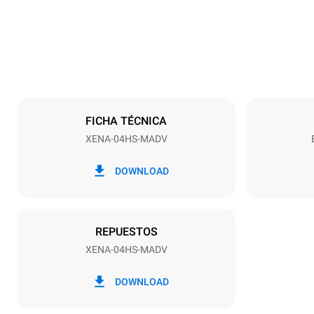
Peso
35 kg
Especificaciones de la bandeja
Número de ba
4
FICHA TÉCNICA
XENA-04HS-MADV
Alimentación
Voltaje
230V 1N~
DOWNLOAD
Tipo de enchu
Schuko | H
REPUESTOS
XENA-04HS-MADV
DOWNLOAD