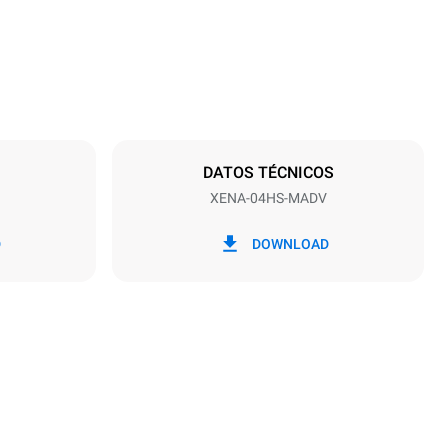
Distancia entre bandejas
75 mm
DATOS TÉCNICOS
XENA-04HS-MADV
frecuencia
50 / 60 Hz
D
DOWNLOAD