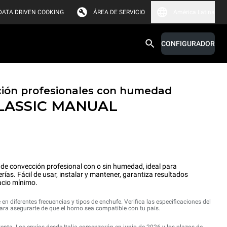
DATA DRIVEN COOKING
ÁREA DE SERVICIO
América Latina
CONFIGURADOR
ión profesionales con humedad
LASSIC
MANUAL
e convección profesional con o sin humedad, ideal para
as. Fácil de usar, instalar y mantener, garantiza resultados
acio mínimo.
 en diferentes frecuencias y tipos de enchufe. Verifica las especificaciones del
ra asegurarte de que el horno sea compatible con tu país.