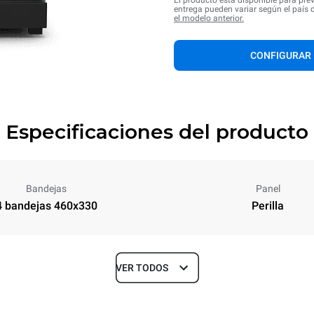
El producto está disponible para pre
entrega pueden variar según el país 
el modelo anterior.
CONFIGURAR
Especificaciones del producto
Bandejas
Panel
4 bandejas 460x330
Perilla
VER TODOS
Profundidad
612 mm