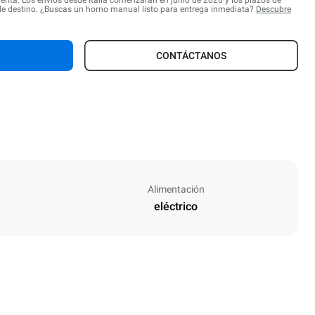
venta. Los envíos desde Italia comenzarán en junio de 2026 y los plazos de
de destino. ¿Buscas un horno manual listo para entrega inmediata?
Descubre
CONTÁCTANOS
Alimentación
eléctrico
Altura
547 mm