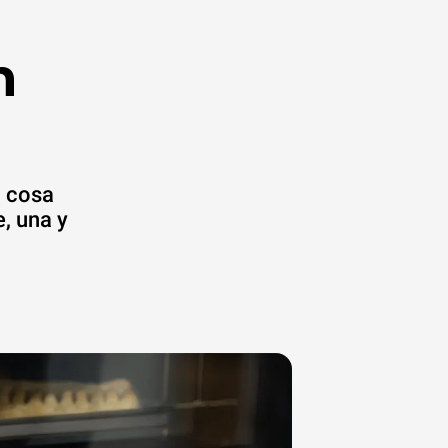
n
a cosa
, una y