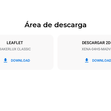
Área de descarga
ndejas
Tamaño de la bandeja
460x330
LEAFLET
DESCARGAR 2D
BAKERLUX CLASSIC
XENA-04HS-MADV
Energia electrica
3 kW
DOWNLOAD
DOWNLOA
fe
07RN-F