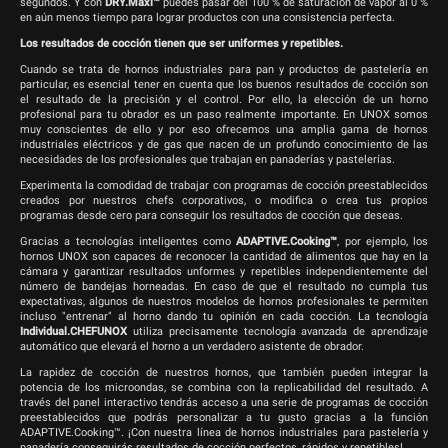
segundos. Y con
DRY.Maxi™
puedes pasar del 100 % de saturación de vapor al 0 %
en aún menos tiempo para lograr productos con una consistencia perfecta.
Los resultados de cocción tienen que ser uniformes y repetibles.
Cuando se trata de hornos industriales para pan y productos de pastelería en
particular, es esencial tener en cuenta que los buenos resultados de cocción son
el resultado de la precisión y el control. Por ello, la elección de un horno
profesional para tu obrador es un paso realmente importante. En UNOX somos
muy conscientes de ello y por eso ofrecemos una amplia gama de hornos
industriales eléctricos y de gas que nacen de un profundo conocimiento de las
necesidades de los profesionales que trabajan en panaderías y pastelerías.
Experimenta la comodidad de trabajar con programas de cocción preestablecidos
creados por nuestros chefs corporativos, o modifica o crea tus propios
programas desde cero para conseguir los resultados de cocción que deseas.
Gracias a tecnologías inteligentes como
ADAPTIVE.Cooking™
, por ejemplo, los
hornos UNOX son capaces de reconocer la cantidad de alimentos que hay en la
cámara y garantizar resultados unformes y repetibles independientemente del
número de bandejas horneadas. En caso de que el resultado no cumpla tus
expectativas, algunos de nuestros modelos de hornos profesionales te permiten
incluso "entrenar" al horno dando tu opinión en cada cocción. La tecnología
Individual.CHEFUNOX
utiliza precisamente tecnología avanzada de aprendizaje
automático que elevará el horno a un verdadero asistente de obrador.
La rapidez de cocción de nuestros hornos, que también pueden integrar la
potencia de los microondas, se combina con la replicabilidad del resultado. A
través del panel interactivo tendrás acceso a una serie de programas de cocción
preestablecidos que podrás personalizar a tu gusto gracias a la función
ADAPTIVE.Cooking™. ¡Con nuestra línea de hornos industriales para pastelería y
panadería conseguirás resultados de cocción perfectos, rápidos y repetibles!