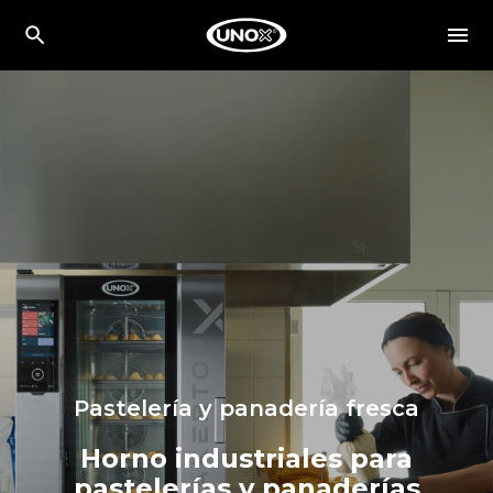
Pastelería y panadería fresca
Horno industriales para
pastelerías y panaderías