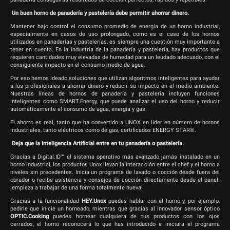
Un buen horno de panadería y pastelería debe permitir ahorrar dinero.
Mantener bajo control el consumo promedio de energía de un horno industrial,
especialmente en casos de uso prolongado, como es el caso de los hornos
utilizados en panaderías y pastelerías, es siempre una cuestión muy importante a
tener en cuenta. En la industria de la panadería y pastelería, hay productos que
requieren cantidades muy elevadas de humedad para un leudado adecuado, con el
consiguiente impacto en el consumo medio de agua.
Por eso hemos ideado soluciones que utilizan algoritmos inteligentes para ayudar
a los profesionales a ahorrar dinero y reducir su impacto en el medio ambiente.
Nuestras líneas de hornos de panadería y pastelería incluyen funciones
inteligentes como SMART.Energy, que puede analizar el uso del horno y reducir
automáticamente el consumo de agua, energía y gas.
El ahorro es real, tanto que ha convertido a UNOX en líder en número de hornos
industriales, tanto eléctricos como de gas, certificados ENERGY STAR®.
Deja que la Inteligencia Artificial entre en tu panadería o pastelería.
Gracias a Digital.ID™ el sistema operativo más avanzado jamás instalado en un
horno industrial, los productos Unox llevan la interacción entre el chef y el horno a
niveles sin precedentes. Inicia un programa de lavado o cocción desde fuera del
obrador o recibe asistencia y consejos de cocción directamente desde el panel:
¡empieza a trabajar de una forma totalmente nueva!
Gracias a la funcionalidad
HEY.Unox
puedes hablar con el horno y, por ejemplo,
pedirle que inicie un horneado, mientras que gracias al innovador sensor óptico
OPTIC.Cooking
puedes hornear cualquiera de tus productos con los ojos
cerrados, el horno reconocerá lo que has introducido e iniciará el programa