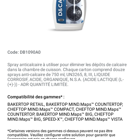
Code: DB1090A0
Spray anticalcaire à utiliser pour éliminer les dépôts de calcaire
dans la chambre de cuisson. Chaque carton comprend douze
sprays anti-calcaire de 750 ml, UN3265, 8, III, LIQUIDE
CORROSIF, ACIDE, ORGANIQUE, N.S.A. (ACIDE LACTIQUE (L-
(+)-)) - ADR QUANTITÉ LIMITÉE.
Compatibilité des gammes* :
BAKERTOP RETAIL
,
BAKERTOP MIND.Maps™ COUNTERTOP
,
CHEFTOP MIND.Maps™ COMPACT
,
CHEFTOP MIND.Maps™
COUNTERTOP
,
BAKERTOP MIND.Maps™ BIG
,
CHEFTOP
MIND.Maps™ BIG
,
SPEED-X™
,
CHEFTOP MIND.Maps™ VISTA
*Certaines versions des gammes ci-dessus peuvent ne pas être
compatibles. Veuillez configurer votre solution pour garantir que