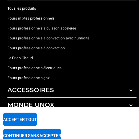
Tous les produits
Fours mixtes professionnels
Fours professionnels à cuisson accélérée
Fours professionnels à convection avec humidité
Fours professionnels à convection
Le Frigo Chaud
Fours professionnels électriques
Fours professionnels gaz
ACCESSOIRES
MONDE UNOX
Tous les accessoires
Détergents pour lavage automatique
SUPPORT
ACCEPTER TOUT
Nos bureaux dans le monde
Détergents pour lavage manuel
Traitement de l'eau avec filtres à résine
Garantie Unox
CONTINUER SANS ACCEPTER