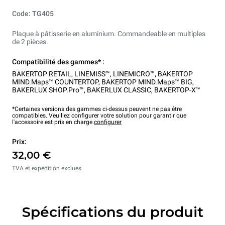
Code: TG405
Plaque à pâtisserie en aluminium. Commandeable en multiples
de 2 pièces.
Compatibilité des gammes* :
BAKERTOP RETAIL
,
LINEMISS™
,
LINEMICRO™
,
BAKERTOP
MIND.Maps™ COUNTERTOP
,
BAKERTOP MIND.Maps™ BIG
,
BAKERLUX SHOP.Pro™
,
BAKERLUX CLASSIC
,
BAKERTOP-X™
*Certaines versions des gammes ci-dessus peuvent ne pas être
compatibles. Veuillez configurer votre solution pour garantir que
l'accessoire est pris en charge.
configurer
Prix:
32,00 €
TVA et expédition exclues
Spécifications du produit