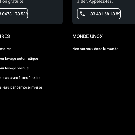
tion gratuite.
aider. Appelez-les.
3 0478 173 539
+33 481 68 18 89
IRES
MONDE UNOX
ssoires
Nos bureaux dans le monde
our lavage automatique
our lavage manuel
l'eau avec filtres à résine
e l'eau par osmose inverse