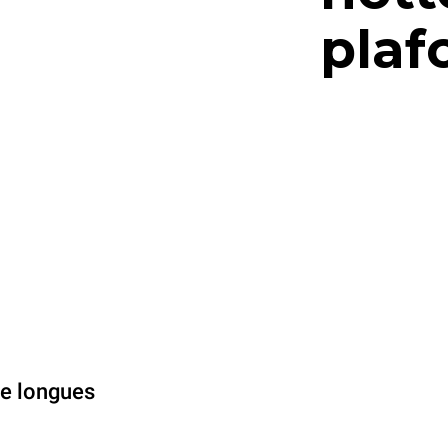
plaf
de longues