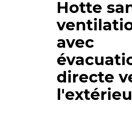
Hotte sa
ventilati
avec
évacuati
directe v
l'extérie