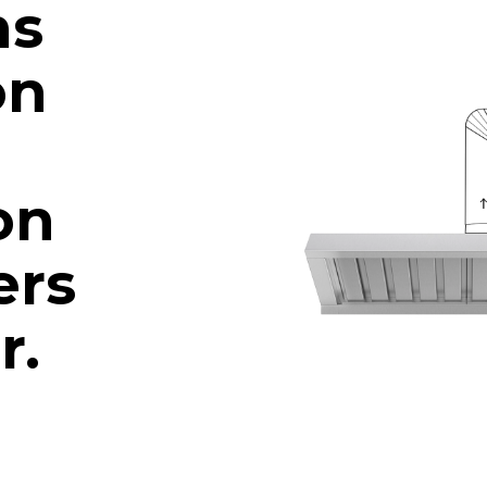
ns
on
on
ers
ur.