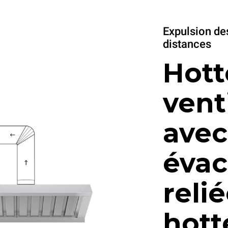
Expulsion de
distances
Hott
vent
avec
évac
relié
hott