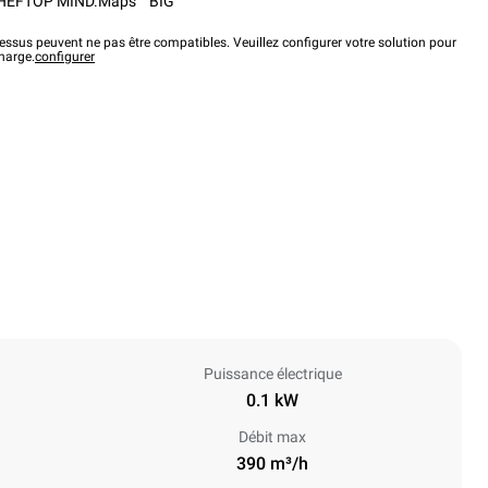
HEFTOP MIND.Maps™ BIG
ssus peuvent ne pas être compatibles. Veuillez configurer votre solution pour
charge.
configurer
Puissance électrique
0.1 kW
Débit max
390 m³/h