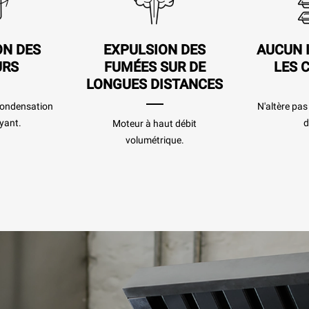
ON DES
EXPULSION DES
AUCUN 
URS
FUMÉES SUR DE
LES 
LONGUES DISTANCES
 condensation
N'altère pa
yant.
d
Moteur à haut débit
volumétrique.