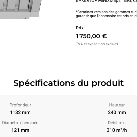
BAKERTOP MIND.Maps™ BIG
,
C
*Certaines versions des gammes ci-de
garantir que l'accessoire est pris en 
Prix:
1 750,00 €
TVA et expédition exclues
Spécifications du produit
Profondeur
Hauteur
1132 mm
240 mm
Diamètre cheminée
Débit min
121 mm
310 m³/h