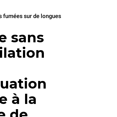
s fumées sur de longues
e sans
ilation
uation
e à la
e de