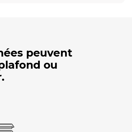
umées peuvent
 plafond ou
.