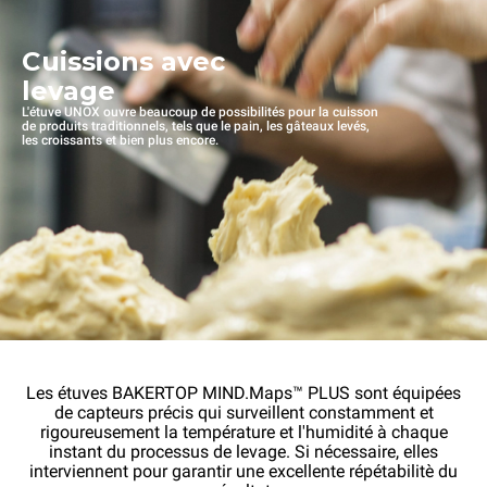
Cuissions avec
levage
L'étuve UNOX ouvre beaucoup de possibilités pour la cuisson
de produits traditionnels, tels que le pain, les gâteaux levés,
les croissants et bien plus encore.
Les étuves BAKERTOP MIND.Maps™ PLUS sont équipées
de capteurs précis qui surveillent constamment et
rigoureusement la température et l'humidité à chaque
instant du processus de levage. Si nécessaire, elles
interviennent pour garantir une excellente répétabilitè du