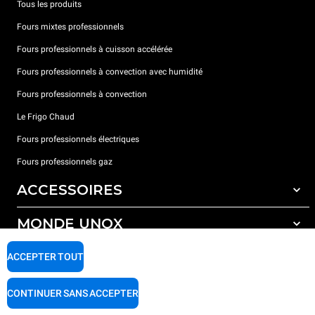
Tous les produits
Fours mixtes professionnels
Fours professionnels à cuisson accélérée
Fours professionnels à convection avec humidité
Fours professionnels à convection
Le Frigo Chaud
Fours professionnels électriques
Fours professionnels gaz
ACCESSOIRES
MONDE UNOX
Tous les accessoires
Détergents pour lavage automatique
SUPPORT
ACCEPTER TOUT
Nos bureaux dans le monde
Détergents pour lavage manuel
Traitement de l'eau avec filtres à résine
Garantie Unox
CONTINUER SANS ACCEPTER
Traitement de l'eau par osmose inverse
Trouver les Revendeurs