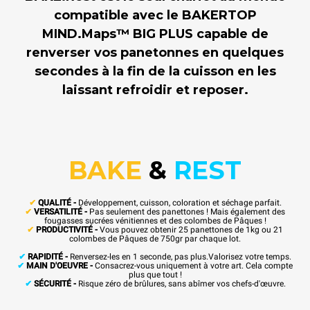
compatible avec le BAKERTOP
MIND.Maps™ BIG PLUS capable de
renverser vos panetonnes en quelques
secondes à la fin de la cuisson en les
laissant refroidir et reposer.
BAKE
&
REST
✔
QUALITÉ -
Développement, cuisson, coloration et séchage parfait.
✔
VERSATILITÉ -
Pas seulement des panettones ! Mais également des
fougasses sucrées vénitiennes et des colombes de Pâques !
✔
PRODUCTIVITÉ -
Vous pouvez obtenir 25 panettones de 1kg ou 21
colombes de Pâques de 750gr par chaque lot.
✔
RAPIDITÉ -
Renversez-les en 1 seconde, pas plus.Valorisez votre temps.
✔
MAIN D'OEUVRE -
Consacrez-vous uniquement à votre art. Cela compte
plus que tout !
✔
SÉCURITÉ -
Risque zéro de brûlures, sans abîmer vos chefs-d'œuvre.