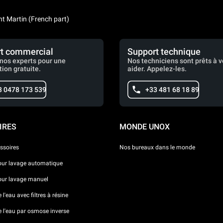
nt Martin (French part)
t commercial
Support technique
nos experts pour une
Nos techniciens sont prêts à 
tion gratuite.
aider. Appelez-les.
3 0478 173 539
+33 481 68 18 89
IRES
MONDE UNOX
ssoires
Nos bureaux dans le monde
our lavage automatique
our lavage manuel
l'eau avec filtres à résine
e l'eau par osmose inverse