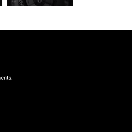
ments.