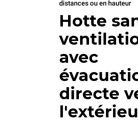
distances ou en hauteur
Hotte sa
ventilati
avec
évacuati
directe v
l'extérie