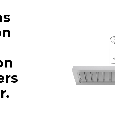
ns
on
on
ers
ur.