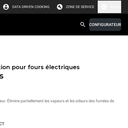
DATA DRIVEN COOKING
ZONE DE SERVICE
Europe
CONFIGURATEUR
ion pour fours électriques
s
ur. Élimine partiellement les vapeurs et les odeurs des fumées de
CT