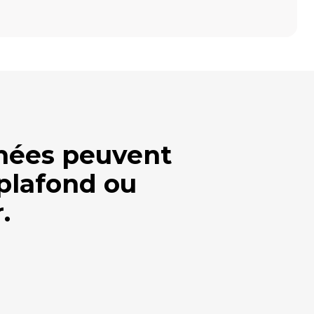
umées peuvent
 plafond ou
.