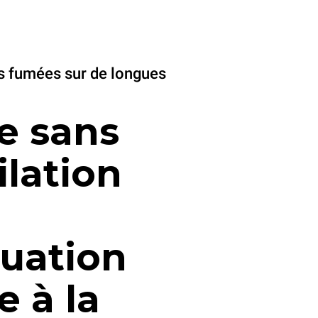
s fumées sur de longues
e sans
ilation
uation
e à la