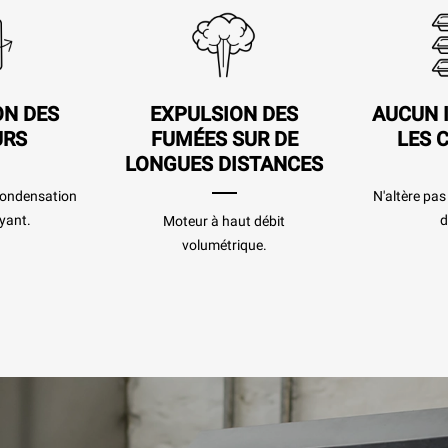
ON DES
EXPULSION DES
AUCUN 
URS
FUMÉES SUR DE
LES 
LONGUES DISTANCES
 condensation
N'altère pa
yant.
d
Moteur à haut débit
volumétrique.