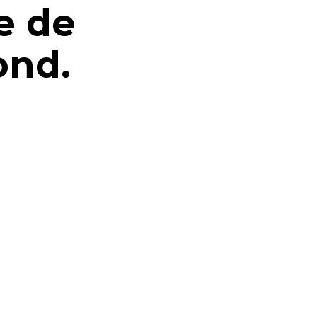
e de
ond.