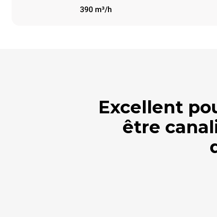
390 m³/h
Excellent po
être canal