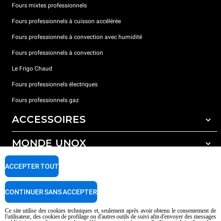
Fours mixtes professionnels
Fours professionnels à cuisson accélérée
Fours professionnels à convection avec humidité
Fours professionnels à convection
Le Frigo Chaud
Fours professionnels électriques
Fours professionnels gaz
ACCESSOIRES
MONDE UNOX
Tous les accessoires
Détergents pour lavage automatique
SUPPORT
ACCEPTER TOUT
Nos bureaux dans le monde
Détergents pour lavage manuel
Traitement de l'eau avec filtres à résine
Garantie Unox
CONTINUER SANS ACCEPTER
Traitement de l'eau par osmose inverse
Trouver les Revendeurs
Ce site utilise des cookies techniques et, seulement après avoir obtenu le consentement de
l'utilisateur, des cookies de profilage ou d'autres outils de suivi afin d'envoyer des messages