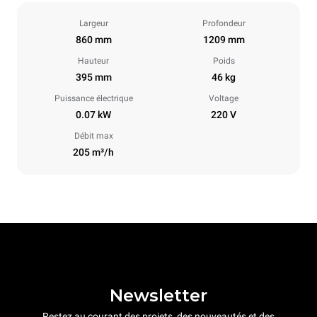
Largeur
Profondeur
860 mm
1209 mm
Hauteur
Poids
395 mm
46 kg
Puissance électrique
Voltage
0.07 kW
220 V
Débit max
205 m³/h
Newsletter
Restez au courant des projets, des nouveautés et des