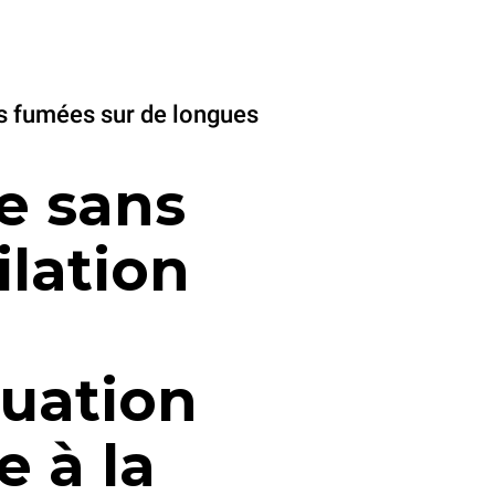
s fumées sur de longues
e sans
ilation
uation
e à la