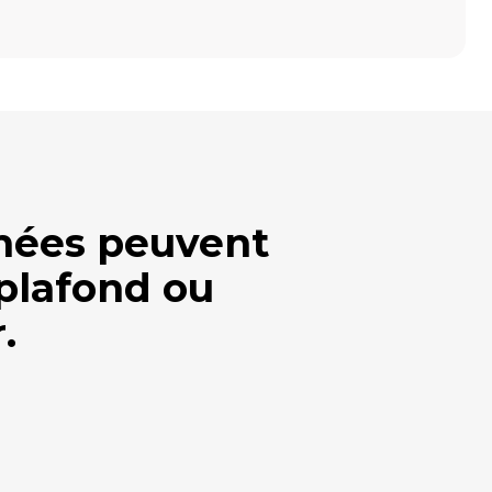
umées peuvent
 plafond ou
.