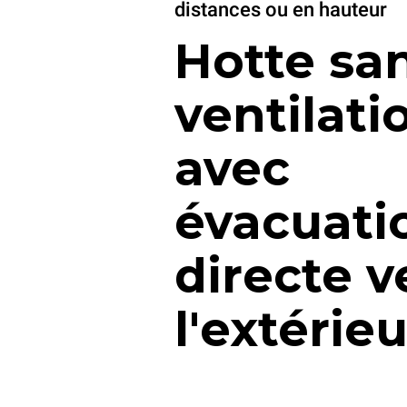
distances ou en hauteur
Hotte sa
ventilati
avec
évacuati
directe v
l'extérie