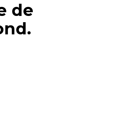
e de
ond.