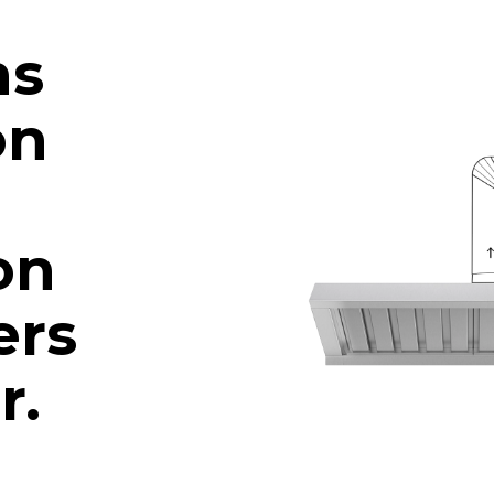
ns
on
on
ers
ur.