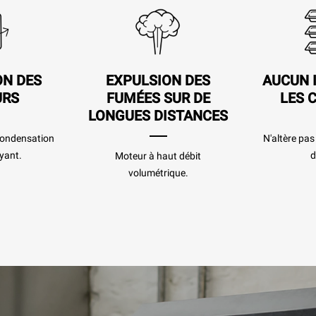
ON DES
EXPULSION DES
AUCUN 
URS
FUMÉES SUR DE
LES 
LONGUES DISTANCES
 condensation
N'altère pa
yant.
d
Moteur à haut débit
volumétrique.