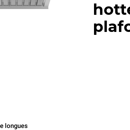
hott
plaf
de longues