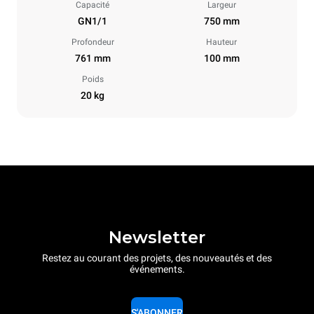
Capacité
Largeur
GN1/1
750 mm
Profondeur
Hauteur
761 mm
100 mm
Poids
20 kg
Newsletter
Restez au courant des projets, des nouveautés et des
événements.
S'ABONNER