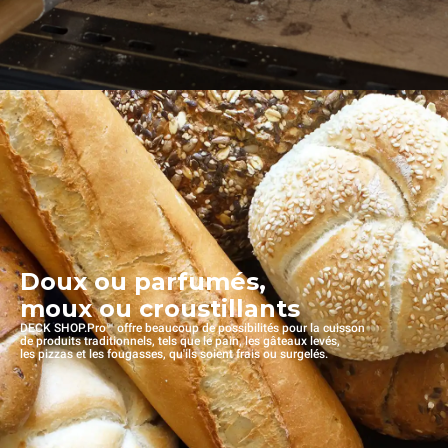
Doux ou parfumés,
moux ou croustillants
DECK SHOP.Pro™ offre beaucoup de possibilités pour la cuisson
de produits traditionnels, tels que le pain, les gâteaux levés,
les pizzas et les fougasses, qu'ils soient frais ou surgelés.