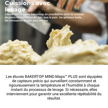
Cuissions avec
levage
L'étuve UNOX ouvre beaucoup de possibilités pour la cuisson
de produits traditionnels, tels que le pain, les gâteaux levés,
les croissants et bien plus encore.
Les étuves BAKERTOP MIND.Maps™ PLUS sont équipées
de capteurs précis qui surveillent constamment et
rigoureusement la température et l'humidité à chaque
instant du processus de levage. Si nécessaire, elles
interviennent pour garantir une excellente répétabilitè du
résultat.