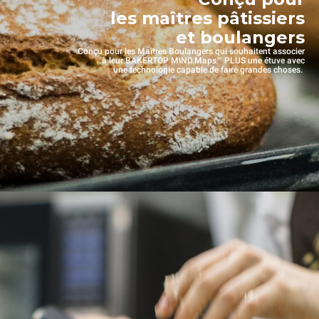
les maîtres pâtissiers
et boulangers
Conçu pour les Maîtres Boulangers qui souhaitent associer
à leur BAKERTOP MIND.Maps™ PLUS une étuve avec
une technologie capable de faire grandes choses.