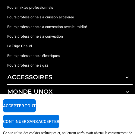
Fours mixtes professionnels
Fours professionnels à cuisson accélérée
Fours professionnels à convection avec humidité
Fours professionnels à convection
Le Frigo Chaud
Fours professionnels électriques
Fours professionnels gaz
ACCESSOIRES
MONDE UNOX
Tous les accessoires
Détergents pour lavage automatique
SUPPORT
ACCEPTER TOUT
Nos bureaux dans le monde
Détergents pour lavage manuel
Traitement de l'eau avec filtres à résine
Garantie Unox
CONTINUER SANS ACCEPTER
Traitement de l'eau par osmose inverse
Trouver les Revendeurs
Ce site utilise des cookies techniques et, seulement après avoir obtenu le consentement de