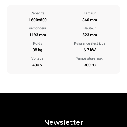
Capacité
Largeur
1 600x800
860 mm
Profondeur
Hauteur
1193 mm
523 mm
Poids
Puissance électrique
88 kg
6.7 kW
Voltage
Température max.
400 V
300 °C
Newsletter