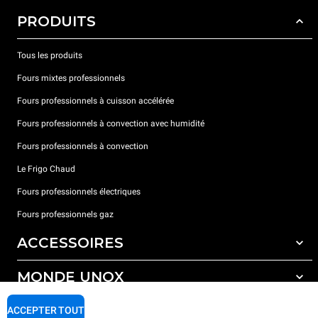
PRODUITS
Tous les produits
Fours mixtes professionnels
Fours professionnels à cuisson accélérée
Fours professionnels à convection avec humidité
Fours professionnels à convection
Le Frigo Chaud
Fours professionnels électriques
Fours professionnels gaz
ACCESSOIRES
MONDE UNOX
Tous les accessoires
Détergents pour lavage automatique
SUPPORT
ACCEPTER TOUT
Nos bureaux dans le monde