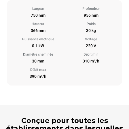
Largeur
Profondeur
750 mm
956 mm
Hauteur
Poids
366 mm
30 kg
Puissance électrique
Voltage
0.1 kW
220 V
Diamètre cheminée
Débit min
30 mm
310 m³/h
Débit max
390 m³/h
Conçue pour toutes les
établissements dans lesquelles