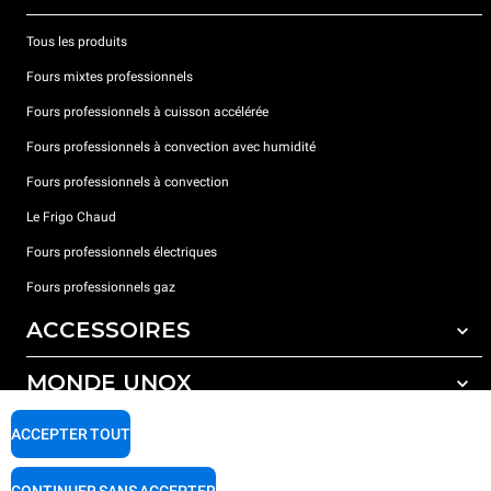
Tous les produits
Fours mixtes professionnels
Fours professionnels à cuisson accélérée
Fours professionnels à convection avec humidité
Fours professionnels à convection
Le Frigo Chaud
Fours professionnels électriques
Fours professionnels gaz
ACCESSOIRES
MONDE UNOX
Tous les accessoires
Détergents pour lavage automatique
SUPPORT
ACCEPTER TOUT
Nos bureaux dans le monde
Détergents pour lavage manuel
Traitement de l'eau avec filtres à résine
Garantie Unox