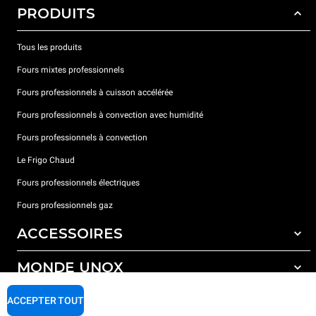
PRODUITS
Tous les produits
Fours mixtes professionnels
Fours professionnels à cuisson accélérée
Fours professionnels à convection avec humidité
Fours professionnels à convection
Le Frigo Chaud
Fours professionnels électriques
Fours professionnels gaz
ACCESSOIRES
MONDE UNOX
Tous les accessoires
Détergents pour lavage automatique
SUPPORT
ACCEPTER TOUT
Nos bureaux dans le monde
Détergents pour lavage manuel