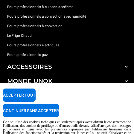
Fours professionnels à cuisson accélérée
Fours professionnels à convection avec humidité
Fours professionnels à convection
Le Frigo Chaud
Fours professionnels électriques
Fours professionnels gaz
ACCESSOIRES
MONDE UNOX
Tous les accessoires
Détergents pour lavage automatique
SUPPORT
ACCEPTER TOUT
Nos bureaux dans le monde
Détergents pour lavage manuel
Traitement de l'eau avec filtres à résine
Garantie Unox
CONTINUER SANS ACCEPTER
Traitement de l'eau par osmose inverse
Trouver les Revendeurs
Ce site utilise des cookies techniques et, seulement après avoir obtenu le consentement de
l'utilisateur, des cookies de profilage ou d'autres outils de suivi afin d'envoyer des messages
Trouver les Centres SAV
publicitaires en ligne avec les préférences exprimées par l'utilisateur lui-même dans
l'utilisation des fonctionnalités et la navigation sur le net et / ou objectif d'analyser et de
AI Content Disclaimer
Privacy policy
Cookie policy