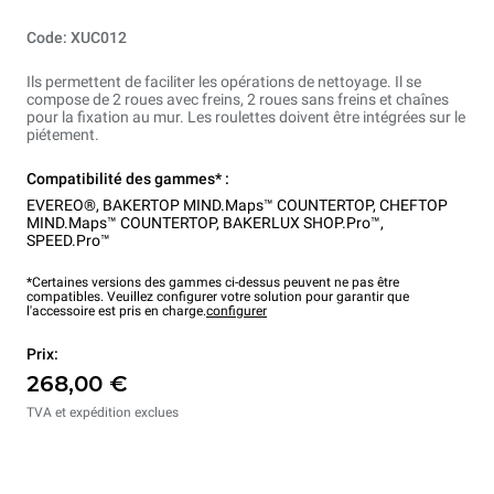
Code: XUC012
Ils permettent de faciliter les opérations de nettoyage. Il se
compose de 2 roues avec freins, 2 roues sans freins et chaînes
pour la fixation au mur. Les roulettes doivent être intégrées sur le
piétement.
Compatibilité des gammes* :
EVEREO®
,
BAKERTOP MIND.Maps™ COUNTERTOP
,
CHEFTOP
MIND.Maps™ COUNTERTOP
,
BAKERLUX SHOP.Pro™
,
SPEED.Pro™
*Certaines versions des gammes ci-dessus peuvent ne pas être
compatibles. Veuillez configurer votre solution pour garantir que
l'accessoire est pris en charge.
configurer
Prix:
268,00 €
TVA et expédition exclues