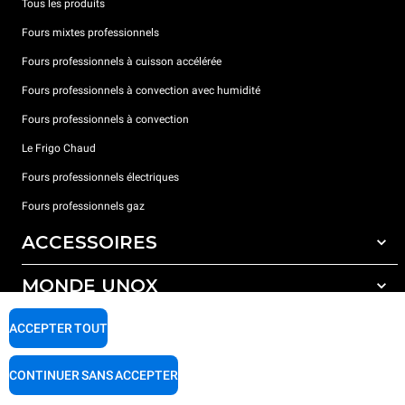
Tous les produits
Fours mixtes professionnels
Fours professionnels à cuisson accélérée
Fours professionnels à convection avec humidité
Fours professionnels à convection
Le Frigo Chaud
Fours professionnels électriques
Fours professionnels gaz
ACCESSOIRES
MONDE UNOX
Tous les accessoires
Détergents pour lavage automatique
SUPPORT
ACCEPTER TOUT
Nos bureaux dans le monde
Détergents pour lavage manuel
Traitement de l'eau avec filtres à résine
Garantie Unox
CONTINUER SANS ACCEPTER
Traitement de l'eau par osmose inverse
Trouver les Revendeurs