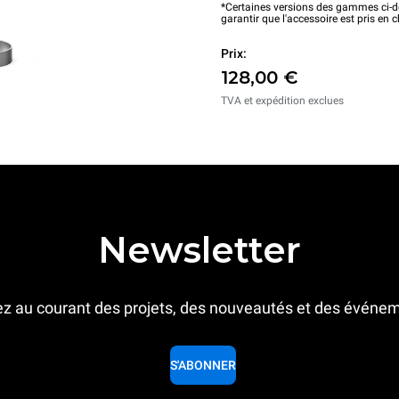
*Certaines versions des gammes ci-de
garantir que l'accessoire est pris en 
Prix:
128,00 €
TVA et expédition exclues
Newsletter
z au courant des projets, des nouveautés et des événe
S'ABONNER