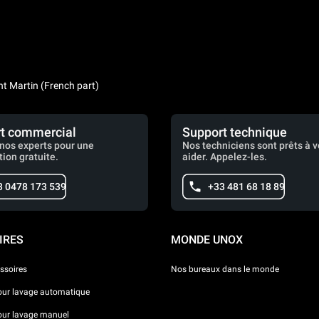
nt Martin (French part)
t commercial
Support technique
nos experts pour une
Nos techniciens sont prêts à 
tion gratuite.
aider. Appelez-les.
3 0478 173 539
+33 481 68 18 89
IRES
MONDE UNOX
ssoires
Nos bureaux dans le monde
our lavage automatique
our lavage manuel