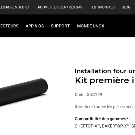
LES REVENDEURS
TROUVER LES CENTRES SAV
TESTIMONIALS
BLOG
SECTEURS
APP & OS
SUPPORT
MONDE UNOX
Installation four u
Kit première i
Code: XUC199
Il contient toutes les pièces néce
Compatibilité des gammes* :
CHEFTOP-X™
,
BAKERTOP-X™
,
S