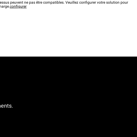
ssus peuvent ne pas être compatibles. Veuillez configurer votre solution pour
charge.
configurer
ments.