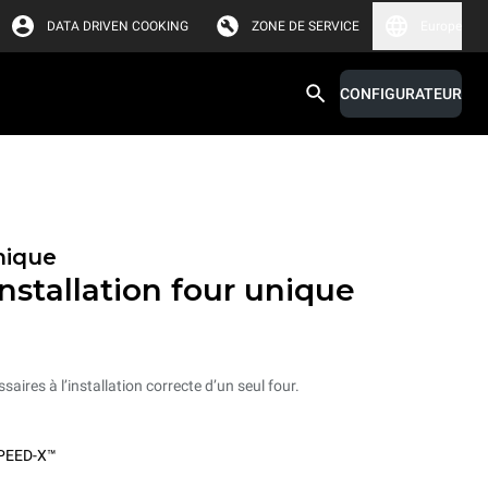
DATA DRIVEN COOKING
ZONE DE SERVICE
Europe
CONFIGURATEUR
nique
nstallation four unique
ssaires à l’installation correcte d’un seul four.
PEED-X™