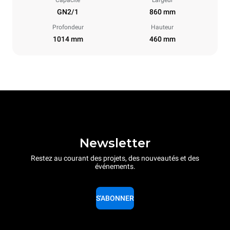
Capacité
Largeur
GN2/1
860 mm
Profondeur
Hauteur
1014 mm
460 mm
Newsletter
Restez au courant des projets, des nouveautés et des
événements.
S'ABONNER