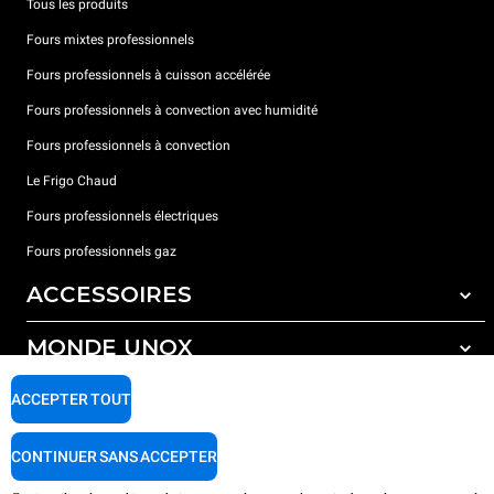
Tous les produits
Fours mixtes professionnels
Fours professionnels à cuisson accélérée
Fours professionnels à convection avec humidité
Fours professionnels à convection
Le Frigo Chaud
Fours professionnels électriques
Fours professionnels gaz
ACCESSOIRES
MONDE UNOX
Tous les accessoires
Détergents pour lavage automatique
SUPPORT
ACCEPTER TOUT
Nos bureaux dans le monde
Détergents pour lavage manuel
Traitement de l'eau avec filtres à résine
Garantie Unox
CONTINUER SANS ACCEPTER
Traitement de l'eau par osmose inverse
Trouver les Revendeurs