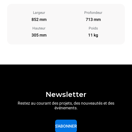
Largeur
Profondeur
852 mm
713 mm
Hauteur
Poids
305 mm
11 kg
Newsletter
Restez au courant des projets, des nouveautés et des
événements.
S'ABONNER