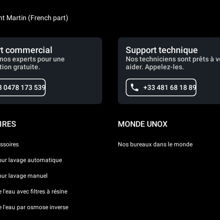
nt Martin (French part)
t commercial
Support technique
nos experts pour une
Nos techniciens sont prêts à 
tion gratuite.
aider. Appelez-les.
3 0478 173 539
+33 481 68 18 89
IRES
MONDE UNOX
ssoires
Nos bureaux dans le monde
our lavage automatique
our lavage manuel
l'eau avec filtres à résine
e l'eau par osmose inverse