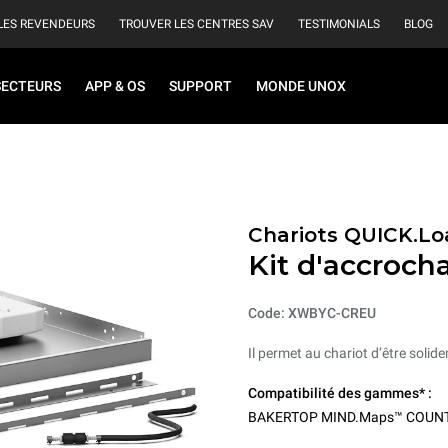
LES REVENDEURS
TROUVER LES CENTRES SAV
TESTIMONIALS
BLOG
SECTEURS
APP & OS
SUPPORT
MONDE UNOX
Chariots QUICK.Lo
Kit d'accroch
Code: XWBYC-CREU
Il permet au chariot d’être solid
Compatibilité des gammes* :
BAKERTOP MIND.Maps™ COUN